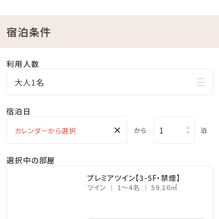
・KBCショップ ⇒ 7：00～22：00
宿泊条件
【注意事項】
※全室禁煙ルームでございます。
利用人数
※レストラン「天」のディナーをご希望の場合は、前日ま
での予約をお願い致します。
大人1名
公式ホームページより、「Dinner」→「詳細を見る」よ
宿泊日
りご予約下さい。
※駐車場は有料です（1泊あたり1，000円、上限3，000
×
から
泊
円 ※4泊以上は3，000円）
選択中の部屋
プレミアツイン【3-5F・禁煙】
ツイン
1～4名
59.10㎡