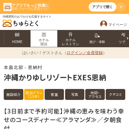
アプリでもっと快適に
×
アプリで開く
通知でセールも見逃さない
沖縄県民のおでかけを応援するサイト
マイページ
ホテル
ホテル
HOME
遊び・体験
ツア
宿泊
レストラン
はいさい！
ゲストさん（
ログイン／会員登録
）
本島北部 - 恩納村
沖縄かりゆしリゾートEXES恩納
宿泊プラン
地図・
施設紹介
客室
写真
クチコミ
（13件）
アクセス
【3日前まで予約可能】沖縄の恵みを味わう幸
せのコースディナー≪アラマンダ≫／夕朝食
付