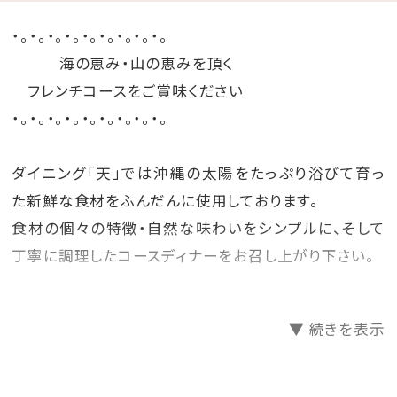
・。・。・。・。・。・。・。・。・。
海の恵み・山の恵みを頂く
フレンチコースをご賞味ください
・。・。・。・。・。・。・。・。・。
ダイニング「天」では沖縄の太陽をたっぷり浴びて育っ
た新鮮な食材をふんだんに使用しております。
食材の個々の特徴・自然な味わいをシンプルに、そして
丁寧に調理したコースディナーをお召し上がり下さい。
＜ホテルからのおもてなし＞
▼ 続きを表示
・バレットサービス
・バスローブ・ビーチパーカー・ナイトウェアご用意
・ミネラルウォーターお1人様1本プレゼント