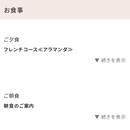
・チェックイン時ウェルカムドリンクサービス
お食事
・トレーニングジム、プール利用無料
＜館内施設のご案内＞
ご夕食
・フィットネスジムご利用無料 ⇒ 5：00～22：00（最終受
フレンチコース≪アラマンダ≫
付 21：30）
▼ 続きを表示
・インドアプールご利用無料 ⇒ 8：00～22：00
・ガーデンプールご利用無料 ⇒ 6・10月 9：00～18：
00／7～9月 9：00～22：00(ナイトプール実施期間）
※屋外プールのご利用は、時期により営業時間が変更
ご朝食
になる場合がございます。
朝食のご案内
・エステサロン「CREER DU SPA」 ⇒ 10：00～
21：00（最終受付20：00）※年中無休
▼ 続きを表示
・コインランドリー （有料） ⇒ 24時間営業（3階）