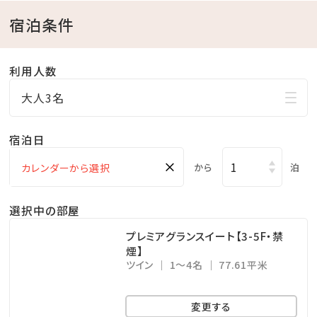
りご予約下さい。
宿泊条件
※駐車場は有料です（1泊あたり1，000円、上限3，000
円 ※4泊以上は3，000円）
利用人数
大人3名
宿泊日
×
から
泊
選択中の部屋
プレミアグランスイート【3-5F・禁
煙】
ツイン
1～4名
77.61平米
変更する