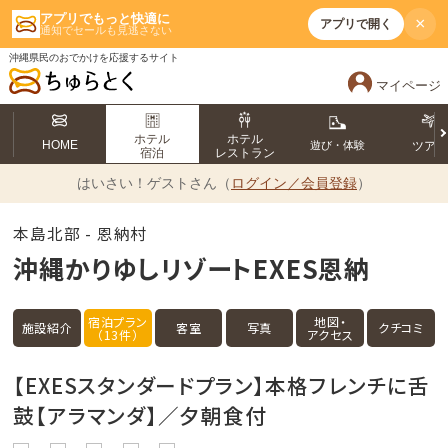
アプリでもっと快適に
×
アプリで開く
通知でセールも見逃さない
沖縄県民のおでかけを応援するサイト
マイページ
ホテル
ホテル
HOME
遊び・体験
ツア
宿泊
レストラン
はいさい！
ゲストさん（
ログイン／会員登録
）
本島北部 - 恩納村
沖縄かりゆしリゾートEXES恩納
宿泊プラン
地図・
施設紹介
客室
写真
クチコミ
（13件）
アクセス
【EXESスタンダードプラン】本格フレンチに舌
鼓【アラマンダ】／夕朝食付