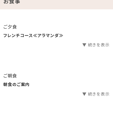
お食事
・ガーデンプールご利用無料 ⇒ 6・10月 9：00～18：
00／7～9月 9：00～22：00(ナイトプール実施期間）
※屋外プールのご利用は、時期により営業時間が変更
ご夕食
になる場合がございます。
フレンチコース≪アラマンダ≫
・エステサロン「CREER DU SPA」 ⇒ 10：00～
▼ 続きを表示
21：00（最終受付20：00）※年中無休
・コインランドリー （有料） ⇒ 24時間営業（3階）
・KBCショップ ⇒ 7：00～22：00
ご朝食
【注意事項】
朝食のご案内
※全室禁煙ルームでございます。
※レストラン「天」のディナーをご希望の場合は、前日ま
▼ 続きを表示
での予約をお願い致します。
公式ホームページより、「Dinner」→「詳細を見る」よ