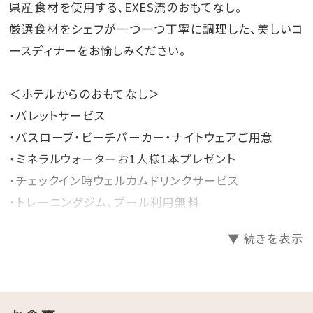
県産食材を使用する、EXES流のおもてなし。
厳選食材をシェフが一つ一つ丁寧に調理した、美しいコ
ースディナーをお愉しみください。
＜ホテルからのおもてなし＞
・バレットサービス
・バスローブ・ビーチパーカー・ナイトウェアご用意
・ミネラルウォーターお1人様1本プレゼント
・チェックイン時ウェルカムドリンクサービス
・トレーニングジム、プール利用無料
▼ 続きを表示
＜館内施設のご案内＞
・フィットネスジムご利用無料 ⇒ 5：00～22：00（最終受
付 21：30）
・インドアプールご利用無料 ⇒ 8：00～22：00