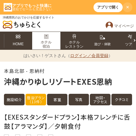
アプリでもっと快適に
×
アプリで開く
通知でセールも見逃さない
沖縄県民のおでかけを応援するサイト
マイページ
ホテル
ホテル
HOME
遊び・体験
ツア
宿泊
レストラン
はいさい！
ゲストさん（
ログイン／会員登録
）
本島北部 - 恩納村
沖縄かりゆしリゾートEXES恩納
宿泊プラン
地図・
施設紹介
客室
写真
クチコミ
（13件）
アクセス
【EXESスタンダードプラン】本格フレンチに舌
鼓【アラマンダ】／夕朝食付