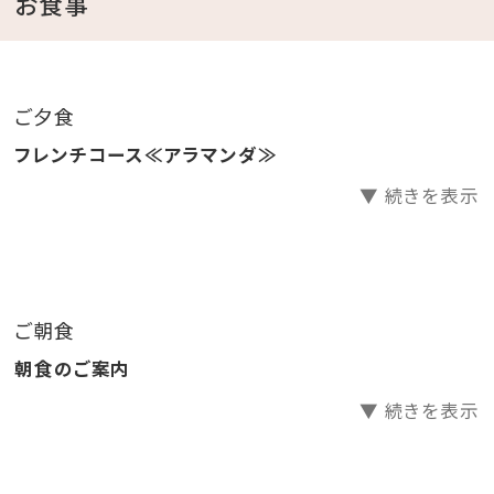
お食事
・ガーデンプールご利用無料 ⇒ 6・10月 9：00～18：
00／7～9月 9：00～22：00(ナイトプール実施期間）
※屋外プールのご利用は、時期により営業時間が変更
ご夕食
になる場合がございます。
フレンチコース≪アラマンダ≫
・エステサロン「CREER DU SPA」 ⇒ 10：00～
▼ 続きを表示
21：00（最終受付20：00）※年中無休
・コインランドリー （有料） ⇒ 24時間営業（3階）
・KBCショップ ⇒ 7：00～22：00
ご朝食
【注意事項】
朝食のご案内
※全室禁煙ルームでございます。
※レストラン「天」のディナーをご希望の場合は、前日ま
▼ 続きを表示
での予約をお願い致します。
公式ホームページより、「Dinner」→「詳細を見る」よ