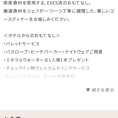
県産食材を使用する、EXES流のおもてなし。
厳選食材をシェフが一つ一つ丁寧に調理した、美しいコ
ースディナーをお愉しみください。
＜ホテルからのおもてなし＞
・バレットサービス
・バスローブ・ビーチパーカー・ナイトウェアご用意
・ミネラルウォーターお1人様1本プレゼント
・チェックイン時ウェルカムドリンクサービス
・トレーニングジム、プール利用無料
▼ 続きを表示
＜館内施設のご案内＞
・フィットネスジムご利用無料 ⇒ 5：00～22：00（最終受
付 21：30）
・インドアプールご利用無料 ⇒ 8：00～22：00