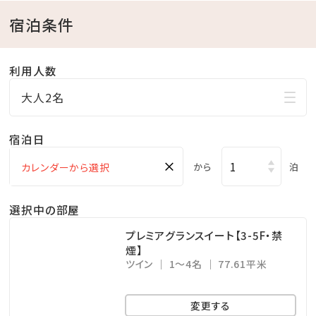
りご予約下さい。
宿泊条件
※駐車場は有料です（1泊あたり1，000円、上限3，000
円 ※4泊以上は3，000円）
利用人数
大人2名
宿泊日
×
から
泊
選択中の部屋
プレミアグランスイート【3-5F・禁
煙】
ツイン
1～4名
77.61平米
変更する