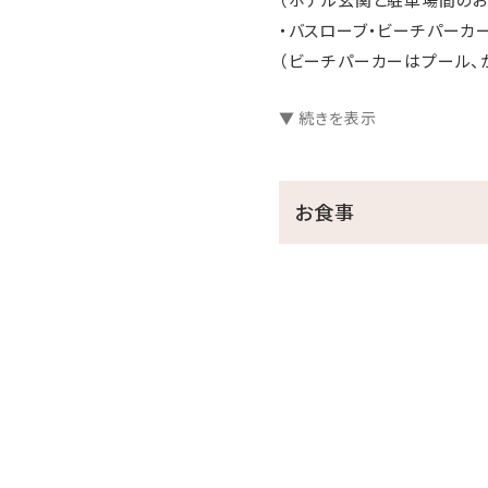
・バスローブ・ビーチパーカ
（ビーチパーカーはプール、
▼ 続きを表示
＜館内施設のご案内＞
・フィットネスジムご利用無料 ⇒
・インドアプールご利用無料 ⇒ 
お食事
・ガーデンプールご利用無料 ⇒ 
※屋外プールのご利用は、
・エステサロン「CREER DU
・コインランドリー （有料） ⇒
・KBCショップ ⇒ 7：00～22
＜注意事項＞
※全室禁煙ルームでございま
※レストラン「天」のディナ
公式ホームページより、「Di