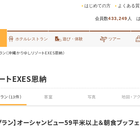
はじめての方
よくある質
会員数
433,249
人 
泊
ホテルレストラン
遊び・体験
ツアー
ラン（沖縄かりゆしリゾートEXES恩納）
ートEXES恩納
ラン（13件）
客室
写真
地図・
ア
ドプラン】オーシャンビュー59平米以上＆朝食ブッフェ