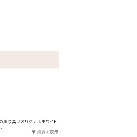
ール実施期間）
の薫り高いオリジナルホワイト
い。
▼ 続きを表示
来たてをお席までお届けいたしま