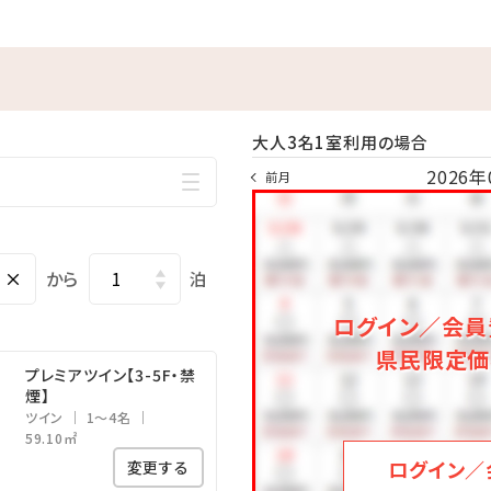
す。
1，000円、上限3，000円 ※4泊以上は3，000円）
スクランブルエッグはブッフェコーナーにてご用意しており
大人3名1室利用の場合
2026年
前月
×
から
泊
ログイン／会員
県民限定価
プレミアツイン【3-5F・禁
煙】
ツイン
1～4名
59.10㎡
ログイン／
変更する