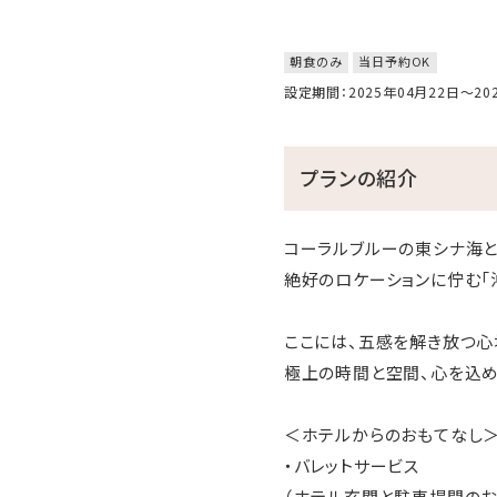
朝食のみ
当日予約OK
設定期間：2025年04月22日～2
プランの紹介
コーラルブルーの東シナ海
絶好のロケーションに佇む「
ここには、五感を解き放つ心
極上の時間と空間、心を込め
＜ホテルからのおもてなし
・バレットサービス
（ホテル玄関と駐車場間のお