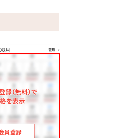
ます。
08月
翌月
登録（無料）で
格を表示
会員登録