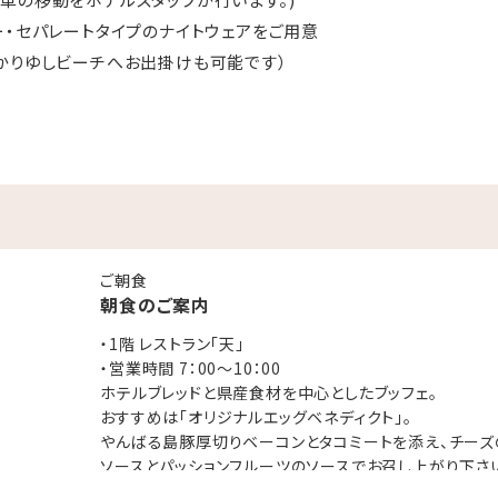
ー・セパレートタイプのナイトウェアをご用意
かりゆしビーチへお出掛けも可能です）
 5：00～22：00（最終受付 21：30）
8：00～22：00
6・10月 9：00～18：00／7～9月 9：00～22：00(ナイトプ
時期により営業時間が変更になる場合がございます。
 SPA」 ⇒ 10：00～21：00（最終受付20：00）※年中無休
ご朝食
朝食のご案内
 24時間営業（3階）
：00
・1階 レストラン「天」
・営業時間 7：00～10：00
ホテルブレッドと県産食材を中心としたブッフェ。
おすすめは「オリジナルエッグベネディクト」。
す。
やんばる島豚厚切りベーコンとタコミートを添え、チーズ
ソースとパッションフルーツのソースでお召し上がり下さ
ーをご希望の場合は、前日までの予約をお願い致します。
「エッグベネディクト」、「オムレツ」からお選び頂き、出
nner」→「詳細を見る」よりご予約下さい。