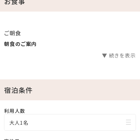
お食事
（ビーチパーカーはプール、かりゆしビーチへお出掛け
も可能です）
ご朝食
＜館内施設のご案内＞
朝食のご案内
・フィットネスジムご利用無料 ⇒ 5：00～22：00（最終受
▼ 続きを表示
付 21：30）
・インドアプールご利用無料 ⇒ 8：00～22：00
・ガーデンプールご利用無料 ⇒ 6・10月 9：00～18：
00／7～9月 9：00～22：00(ナイトプール実施期間）
宿泊条件
※屋外プールのご利用は、時期により営業時間が変更
になる場合がございます。
利用人数
・エステサロン「CREER DU SPA」 ⇒ 10：00～
大人1名
21：00（最終受付20：00）※年中無休
・コインランドリー （有料） ⇒ 24時間営業（3階）