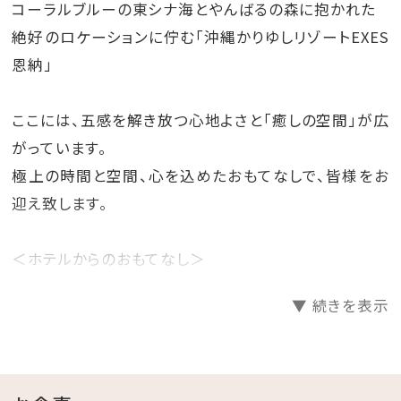
コーラルブルーの東シナ海とやんばるの森に抱かれた
絶好のロケーションに佇む「沖縄かりゆしリゾートEXES
恩納」
ここには、五感を解き放つ心地よさと「癒しの空間」が広
がっています。
極上の時間と空間、心を込めたおもてなしで、皆様をお
迎え致します。
＜ホテルからのおもてなし＞
・バレットサービス
▼ 続きを表示
（ホテル玄関と駐車場間のお車の移動をホテルスタッフ
が行います。)
・バスローブ・ビーチパーカー・セパレートタイプのナイ
トウェアをご用意