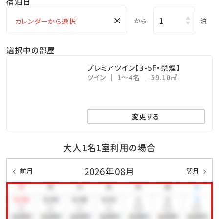
宿泊日
・KBCショップ ⇒ 7：00～22：00
×
から
泊
＜注意事項＞
選択中の部屋
※全室禁煙ルームでございます。
※レストラン「天」のディナーをご希望の場合は、前日ま
プレミアツイン【3-5F・禁煙】
ツイン
1～4名
59.10㎡
での予約をお願い致します。
公式ホームページより、「Dinner」→「詳細を見る」よ
りご予約下さい。
変更する
※駐車場は有料です（1泊あたり1，000円、上限3，000
円 ※4泊以上は3，000円）
大人1名1室利用の場合
2026年08月
前月
翌月