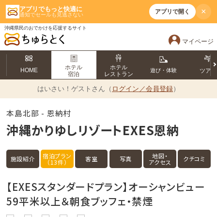
アプリでもっと快適に
×
アプリで開く
通知でセールも見逃さない
沖縄県民のおでかけを応援するサイト
マイページ
ホテル
ホテル
HOME
遊び・体験
ツア
宿泊
レストラン
はいさい！
ゲストさん（
ログイン／会員登録
）
本島北部 - 恩納村
沖縄かりゆしリゾートEXES恩納
宿泊プラン
地図・
施設紹介
客室
写真
クチコミ
（13件）
アクセス
【EXESスタンダードプラン】オーシャンビュー
59平米以上＆朝食ブッフェ・禁煙