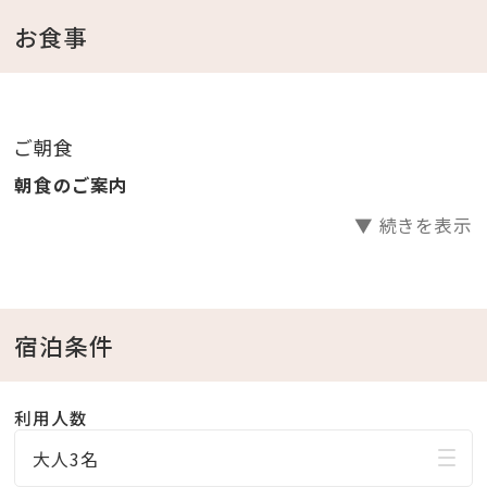
・営業時間 7：00～10：00
お食事
ホテルブレッドと県産食材を中心としたブッフェ。
おすすめは「オリジナルエッグベネディクト」。
ご朝食
やんばる島豚厚切りベーコンとタコミートを添え、チー
朝食のご案内
ズの薫り高いオリジナルホワイトソースとパッションフル
▼ 続きを表示
ーツのソースでお召し上がり下さい。
「エッグベネディクト」、「オムレツ」からお選び頂き、出来
たてをお席までお届けいたします。
スクランブルエッグはブッフェコーナーにてご用意してお
宿泊条件
ります。
利用人数
大人3名
【館内施設のご案内】