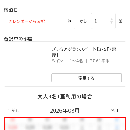
・フィットネスジムご利用無料 ⇒ 5：00～22：00（最終受
宿泊日
付 21：30）
×
・インドアプールご利用無料 ⇒ 8：00～22：00
から
泊
・ガーデンプールご利用無料 ⇒ 6・10月 9：00～18：
選択中の部屋
00／7～9月 9：00～22：00(ナイトプール実施期間）
※屋外プールのご利用は、時期により営業時間が変更
プレミアグランスイート【3-5F・禁
煙】
になる場合がございます。
ツイン
1～4名
77.61平米
【注意事項】
変更する
※全室禁煙ルームでございます。
※レストラン「天」のディナーをご希望の場合は、前日ま
大人3名1室利用の場合
での予約をお願い致します。
2026年08月
前月
翌月
公式ホームページより、「Dinner」→「詳細を見る」よ
りご予約下さい。
※駐車場は有料です（1泊あたり1，000円、上限3，000