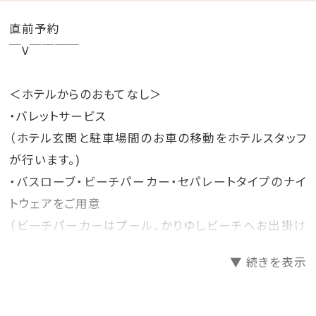
直前予約
￣V￣￣￣￣
＜ホテルからのおもてなし＞
・バレットサービス
（ホテル玄関と駐車場間のお車の移動をホテルスタッフ
が行います。)
・バスローブ・ビーチパーカー・セパレートタイプのナイ
トウェアをご用意
（ビーチパーカーはプール、かりゆしビーチへお出掛け
も可能です。）
▼ 続きを表示
＜朝食のご案内＞
・1階 レストラン「天」