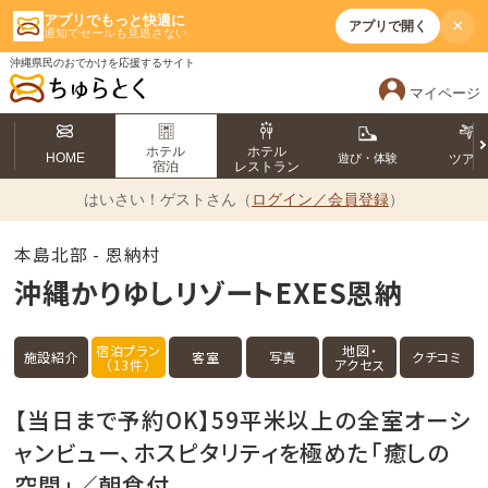
アプリでもっと快適に
×
アプリで開く
通知でセールも見逃さない
沖縄県民のおでかけを応援するサイト
マイページ
ホテル
ホテル
HOME
遊び・体験
ツア
宿泊
レストラン
はいさい！
ゲストさん（
ログイン／会員登録
）
本島北部 - 恩納村
沖縄かりゆしリゾートEXES恩納
宿泊プラン
地図・
施設紹介
客室
写真
クチコミ
（13件）
アクセス
【当日まで予約OK】59平米以上の全室オーシ
ャンビュー、ホスピタリティを極めた「癒しの
空間」／朝食付