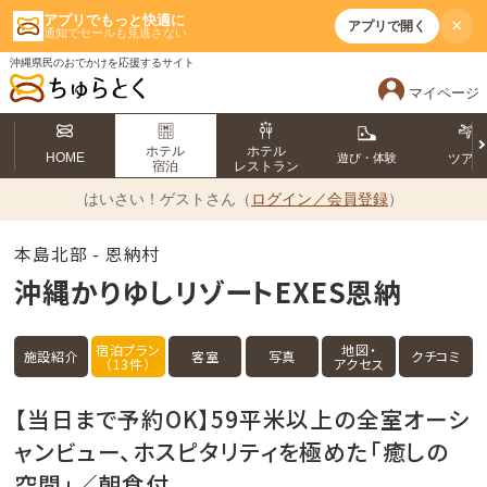
アプリでもっと快適に
×
アプリで開く
通知でセールも見逃さない
沖縄県民のおでかけを応援するサイト
マイページ
ホテル
ホテル
HOME
遊び・体験
ツア
宿泊
レストラン
はいさい！
ゲストさん（
ログイン／会員登録
）
本島北部 - 恩納村
沖縄かりゆしリゾートEXES恩納
宿泊プラン
地図・
施設紹介
客室
写真
クチコミ
（13件）
アクセス
【当日まで予約OK】59平米以上の全室オーシ
ャンビュー、ホスピタリティを極めた「癒しの
空間」／朝食付