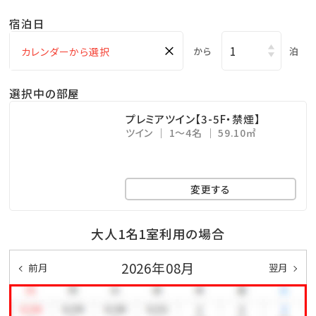
・フィットネスジムご利用無料 ⇒ 5：00～22：00（最終受
宿泊日
付 21：30）
×
・インドアプールご利用無料 ⇒ 8：00～22：00
から
泊
・ガーデンプールご利用無料 ⇒ 6・10月 9：00～18：
選択中の部屋
00／7～9月 9：00～22：00(ナイトプール実施期間）
※屋外プールのご利用は、時期により営業時間が変更
プレミアツイン【3-5F・禁煙】
ツイン
1～4名
59.10㎡
になる場合がございます。
【注意事項】
変更する
※全室禁煙ルームでございます。
※レストラン「天」のディナーをご希望の場合は、前日ま
大人1名1室利用の場合
での予約をお願い致します。
2026年08月
前月
翌月
公式ホームページより、「Dinner」→「詳細を見る」よ
りご予約下さい。
※駐車場は有料です（1泊あたり1，000円、上限3，000