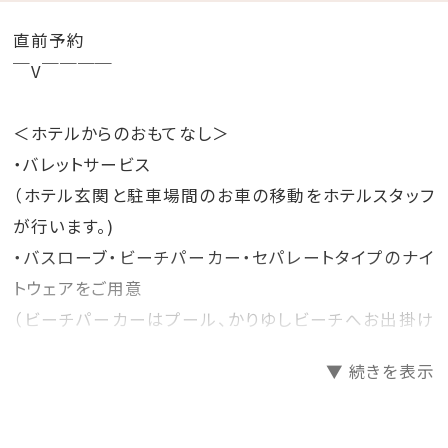
直前予約
￣V￣￣￣￣
＜ホテルからのおもてなし＞
・バレットサービス
（ホテル玄関と駐車場間のお車の移動をホテルスタッフ
が行います。)
・バスローブ・ビーチパーカー・セパレートタイプのナイ
トウェアをご用意
（ビーチパーカーはプール、かりゆしビーチへお出掛け
も可能です。）
▼ 続きを表示
＜朝食のご案内＞
・1階 レストラン「天」