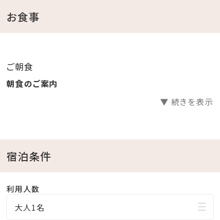
・営業時間 7：00～10：00
お食事
ホテルブレッドと県産食材を中心としたブッフェ。
おすすめは「オリジナルエッグベネディクト」。
ご朝食
やんばる島豚厚切りベーコンとタコミートを添え、チー
朝食のご案内
ズの薫り高いオリジナルホワイトソースとパッションフル
▼ 続きを表示
ーツのソースでお召し上がり下さい。
「エッグベネディクト」、「オムレツ」からお選び頂き、出来
たてをお席までお届けいたします。
スクランブルエッグはブッフェコーナーにてご用意してお
宿泊条件
ります。
利用人数
大人1名
【館内施設のご案内】