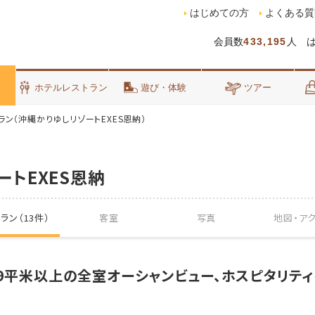
はじめての方
よくある質
会員数
433,195
人 
泊
ホテルレストラン
遊び・体験
ツアー
ラン（沖縄かりゆしリゾートEXES恩納）
ートEXES恩納
ラン（13件）
客室
写真
地図・
ア
59平米以上の全室オーシャンビュー、ホスピタリテ