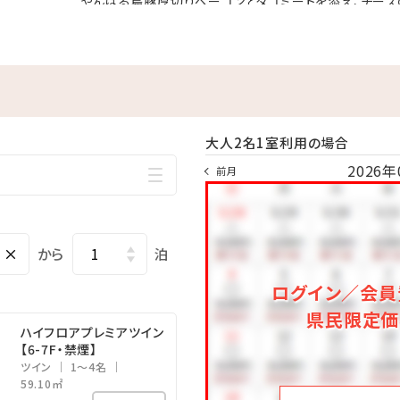
やんばる島豚厚切りベーコンとタコミートを添え、チーズ
8：00～22：00
ソースとパッションフルーツのソースでお召し上がり下さ
6・10月 9：00～18：00／7～9月 9：00～22：00(ナイトプ
「エッグベネディクト」、「オムレツ」からお選び頂き、出
時期により営業時間が変更になる場合がございます。
す。
スクランブルエッグはブッフェコーナーにてご用意しており
す。
大人2名1室利用の場合
ーをご希望の場合は、前日までの予約をお願い致します。
2026年
前月
nner」→「詳細を見る」よりご予約下さい。
1，000円、上限3，000円 ※4泊以上は3，000円）
すか？
×
から
泊
ログイン／会員
県民限定価
ハイフロアプレミアツイン
【6-7F・禁煙】
ツイン
1～4名
59.10㎡