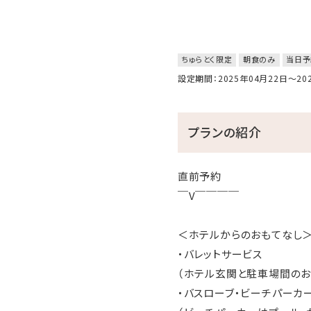
ちゅらとく限定
朝食のみ
当日予
設定期間：2025年04月22日～2
プランの紹介
直前予約
￣V￣￣￣￣
＜ホテルからのおもてなし
・バレットサービス
（ホテル玄関と駐車場間のお
・バスローブ・ビーチパーカ