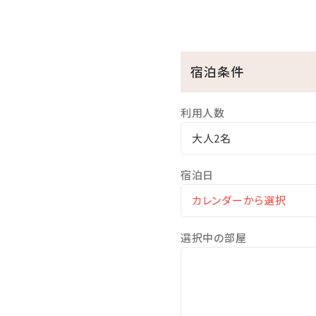
・インドアプールご利用無料 ⇒ 
・ガーデンプールご利用無料 ⇒ 
※屋外プールのご利用は、
宿泊条件
【注意事項】
※全室禁煙ルームでございま
利用人数
※レストラン「天」のディナ
大人2名
公式ホームページより、「Di
※駐車場は有料です（1泊あたり
宿泊日
滞在中にエステはいかがで
詳細はこちら♪
選択中の部屋