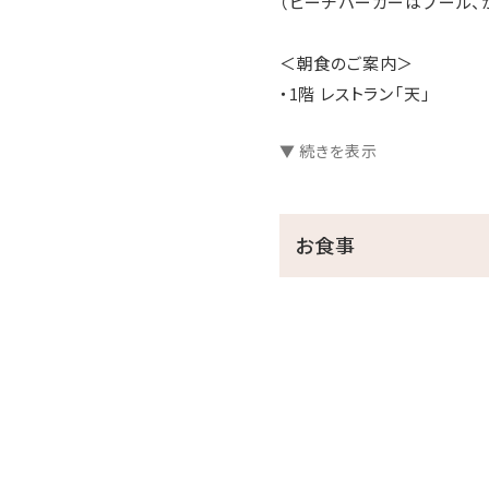
（ビーチパーカーはプール、
＜朝食のご案内＞
・1階 レストラン「天」
・営業時間 7：00～10：00
▼ 続きを表示
ホテルブレッドと県産食材を
おすすめは「オリジナルエッグ
お食事
やんばる島豚厚切りベーコン
でお召し上がり下さい。
「エッグベネディクト」、「オ
スクランブルエッグはブッフ
【館内施設のご案内】
・フィットネスジムご利用無料 ⇒