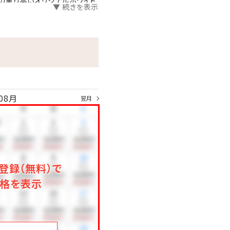
の薫り高いオリジナルホワイト
▼ 続きを表示
い。
ール実施期間）
来たてをお席までお届けいたしま
ます。
08月
翌月
登録（無料）で
格を表示