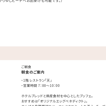
かりゆしビーチへお出掛けも可能です。）
中心としたブッフェ。
ベネディクト」。
とタコミートを添え、チーズの薫り高いオリジナルホワイトソースと
ムレツ」からお選び頂き、出来たてをお席までお届けいたします。
ご朝食
朝食のご案内
ェコーナーにてご用意しております。
・1階 レストラン「天」
・営業時間 7：00～10：00
ホテルブレッドと県産食材を中心としたブッフェ。
 5：00～22：00（最終受付 21：30）
おすすめは「オリジナルエッグベネディクト」。