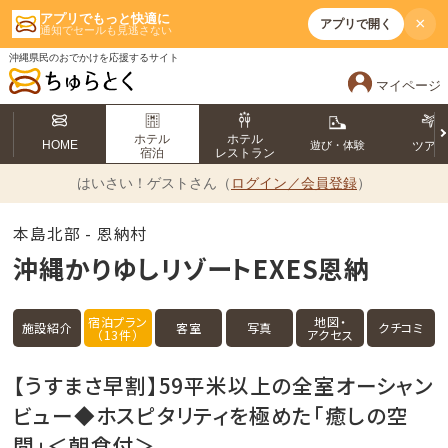
アプリでもっと快適に
×
アプリで開く
通知でセールも見逃さない
沖縄県民のおでかけを応援するサイト
マイページ
ホテル
ホテル
HOME
遊び・体験
ツア
宿泊
レストラン
はいさい！
ゲストさん（
ログイン／会員登録
）
本島北部 - 恩納村
沖縄かりゆしリゾートEXES恩納
宿泊プラン
地図・
施設紹介
客室
写真
クチコミ
（13件）
アクセス
【うすまさ早割】59平米以上の全室オーシャン
ビュー◆ホスピタリティを極めた「癒しの空
間」＜朝食付＞