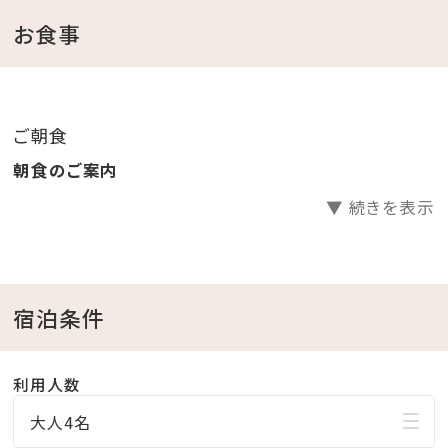
トウェアをご用意
お食事
（ビーチパーカーはプール、かりゆしビーチへお出掛け
も可能です。）
ご朝食
＜館内施設のご案内＞
朝食のご案内
・フィットネスジムご利用無料 ⇒ 5：00～22：00（最終受
▼ 続きを表示
付 21：30）
・インドアプールご利用無料 ⇒ 8：00～22：00
・ガーデンプールご利用無料 ⇒ 4・6・10月 9：00～
18：00／7～9月 9：00～22：00
宿泊条件
※屋外プールのご利用は、時期により営業時間が変更
になる場合がございます。
利用人数
・エステサロン「CREER DU SPA」 ⇒ 10：00～21：
大人4名
00（最終受付20：00) ※年中無休