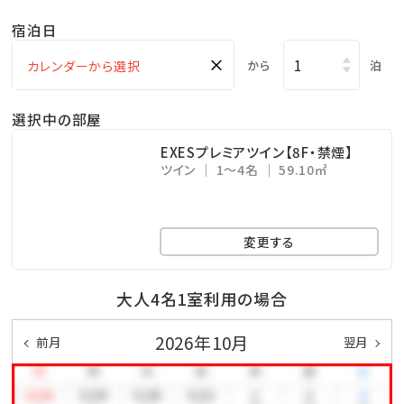
・アクアスペース（有料） ⇒ 15：00～23：00（最終受付
宿泊日
22：30）
×
・コインランドリー （有料） ⇒ 24時間営業（3階）
から
泊
・KBCショップ ⇒ 7：00～22：00
選択中の部屋
＜注意事項＞
EXESプレミアツイン【8F・禁煙】
ツイン
1～4名
59.10㎡
※全室禁煙ルームでございます。
※レストラン「天」のディナーをご希望の場合は、前日ま
での予約をお願い致します。
変更する
公式ホームページより、「Dinner」→「詳細を見る」よ
りご予約下さい。
大人4名1室利用の場合
※駐車場は有料です（1泊あたり1,000円、上限3,000
2026年10月
前月
翌月
円 ※4泊以上は3,000円）
※EXESプレミアツインにご宿泊のお客様は駐車場無料
です。