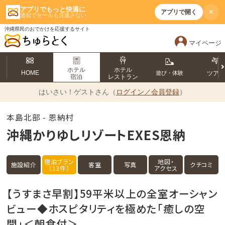
アプリでもっと快適に
×
アプリで開く
通知でセールも見逃さない
沖縄県民のおでかけを応援するサイト
マイページ
ホテル
ホテル
HOME
遊び・体験
ツア
宿泊
レストラン
はいさい！
ゲストさん（
ログイン／会員登録
）
本島北部 - 恩納村
沖縄かりゆしリゾートEXES恩納
宿泊プラン
地図・
施設紹介
客室
写真
クチコミ
（13件）
アクセス
【うすまさ早割】59平米以上の全室オーシャン
ビュー◆ホスピタリティを極めた「癒しの空
間」＜朝食付＞