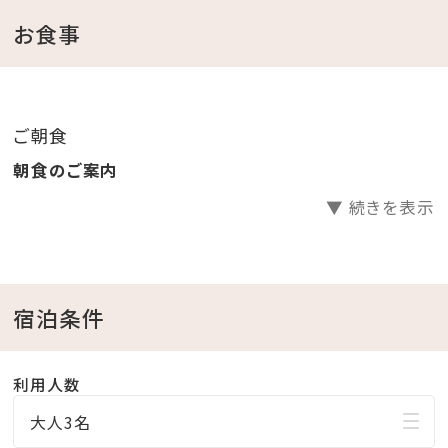
トウェアをご用意
お食事
（ビーチパーカーはプール、かりゆしビーチへお出掛け
も可能です。）
ご朝食
＜館内施設のご案内＞
朝食のご案内
・フィットネスジムご利用無料 ⇒ 5：00～22：00（最終受
▼ 続きを表示
付 21：30）
・インドアプールご利用無料 ⇒ 8：00～22：00
・ガーデンプールご利用無料 ⇒ 4・6・10月 9：00～
18：00／7～9月 9：00～22：00
宿泊条件
※屋外プールのご利用は、時期により営業時間が変更
になる場合がございます。
利用人数
・エステサロン「CREER DU SPA」 ⇒ 10：00～21：
大人3名
00（最終受付20：00) ※年中無休