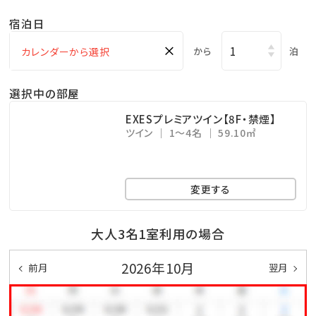
・アクアスペース（有料） ⇒ 15：00～23：00（最終受付
宿泊日
22：30）
×
・コインランドリー （有料） ⇒ 24時間営業（3階）
から
泊
・KBCショップ ⇒ 7：00～22：00
選択中の部屋
＜注意事項＞
EXESプレミアツイン【8F・禁煙】
ツイン
1～4名
59.10㎡
※全室禁煙ルームでございます。
※レストラン「天」のディナーをご希望の場合は、前日ま
での予約をお願い致します。
変更する
公式ホームページより、「Dinner」→「詳細を見る」よ
りご予約下さい。
大人3名1室利用の場合
※駐車場は有料です（1泊あたり1,000円、上限3,000
2026年10月
前月
翌月
円 ※4泊以上は3,000円）
※EXESプレミアツインにご宿泊のお客様は駐車場無料
です。