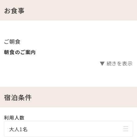
トウェアをご用意
お食事
（ビーチパーカーはプール、かりゆしビーチへお出掛け
も可能です。）
ご朝食
＜館内施設のご案内＞
朝食のご案内
・フィットネスジムご利用無料 ⇒ 5：00～22：00（最終受
▼ 続きを表示
付 21：30）
・インドアプールご利用無料 ⇒ 8：00～22：00
・ガーデンプールご利用無料 ⇒ 4・6・10月 9：00～
18：00／7～9月 9：00～22：00
宿泊条件
※屋外プールのご利用は、時期により営業時間が変更
になる場合がございます。
利用人数
・エステサロン「CREER DU SPA」 ⇒ 10：00～21：
大人1名
00（最終受付20：00) ※年中無休