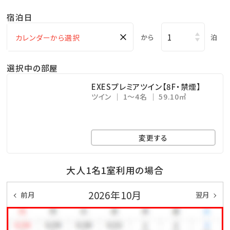
・アクアスペース（有料） ⇒ 15：00～23：00（最終受付
宿泊日
22：30）
×
・コインランドリー （有料） ⇒ 24時間営業（3階）
から
泊
・KBCショップ ⇒ 7：00～22：00
選択中の部屋
＜注意事項＞
EXESプレミアツイン【8F・禁煙】
ツイン
1～4名
59.10㎡
※全室禁煙ルームでございます。
※レストラン「天」のディナーをご希望の場合は、前日ま
での予約をお願い致します。
変更する
公式ホームページより、「Dinner」→「詳細を見る」よ
りご予約下さい。
大人1名1室利用の場合
※駐車場は有料です（1泊あたり1,000円、上限3,000
2026年10月
前月
翌月
円 ※4泊以上は3,000円）
※EXESプレミアツインにご宿泊のお客様は駐車場無料
です。