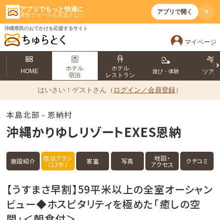
アプリでもっと快適に
×
アプリで開く
通知でセールも見逃さない
沖縄県民のおでかけを応援するサイト
マイページ
ホテル
ホテル
HOME
遊び・体験
ツア
宿泊
レストラン
はいさい！
ゲストさん（
ログイン／会員登録
）
本島北部 - 恩納村
沖縄かりゆしリゾートEXES恩納
宿泊プラン
地図・
施設紹介
客室
写真
クチコミ
（13件）
アクセス
【うすまさ早割】59平米以上の全室オーシャン
ビュー◆ホスピタリティを極めた「癒しの空
間」＜朝食付＞