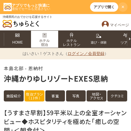
アプリでもっと快適に
×
アプリで開く
通知でセールも見逃さない
沖縄県民のおでかけを応援するサイト
マイページ
ホテル
ホテル
HOME
遊び・体験
ツア
宿泊
レストラン
はいさい！
ゲストさん（
ログイン／会員登録
）
本島北部 - 恩納村
沖縄かりゆしリゾートEXES恩納
宿泊プラン
地図・
施設紹介
客室
写真
クチコミ
（13件）
アクセス
【うすまさ早割】59平米以上の全室オーシャン
ビュー◆ホスピタリティを極めた「癒しの空
間」＜朝食付＞