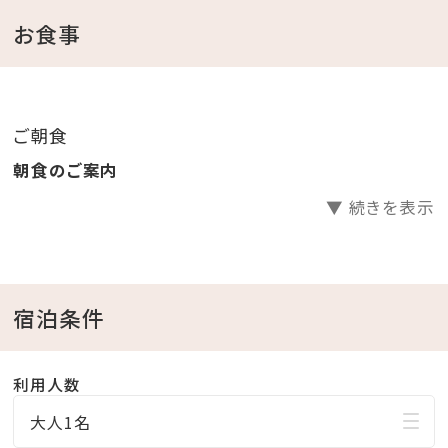
トウェアをご用意
お食事
（ビーチパーカーはプール、かりゆしビーチへお出掛け
も可能です。）
ご朝食
＜館内施設のご案内＞
朝食のご案内
・フィットネスジムご利用無料 ⇒ 5：00～22：00（最終受
▼ 続きを表示
付 21：30）
・インドアプールご利用無料 ⇒ 8：00～22：00
・ガーデンプールご利用無料 ⇒ 4・6・10月 9：00～
18：00／7～9月 9：00～22：00
宿泊条件
※屋外プールのご利用は、時期により営業時間が変更
になる場合がございます。
利用人数
・エステサロン「CREER DU SPA」 ⇒ 10：00～21：
大人1名
00（最終受付20：00) ※年中無休