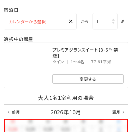
・アクアスペース（有料） ⇒ 15：00～23：00（最終受付
宿泊日
22：30）
×
・コインランドリー （有料） ⇒ 24時間営業（3階）
から
泊
・KBCショップ ⇒ 7：00～22：00
選択中の部屋
＜注意事項＞
プレミアグランスイート【3-5F・禁
煙】
※全室禁煙ルームでございます。
ツイン
1～4名
77.61平米
※レストラン「天」のディナーをご希望の場合は、前日ま
での予約をお願い致します。
変更する
公式ホームページより、「Dinner」→「詳細を見る」よ
りご予約下さい。
大人1名1室利用の場合
※駐車場は有料です（1泊あたり1,000円、上限3,000
2026年10月
前月
翌月
円 ※4泊以上は3,000円）
※EXESプレミアツインにご宿泊のお客様は駐車場無料
です。