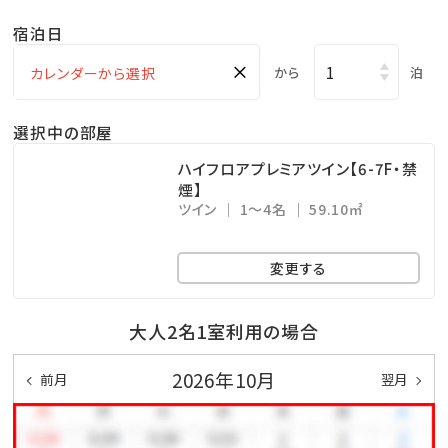
・アクアスペース（有料） ⇒ 15：00～23：00（最終受付
宿泊日
22：30）
×
・コインランドリー （有料） ⇒ 24時間営業（3階）
から
泊
・KBCショップ ⇒ 7：00～22：00
選択中の部屋
＜注意事項＞
ハイフロアプレミアツイン【6-7F・禁
煙】
※全室禁煙ルームでございます。
ツイン
1～4名
59.10㎡
※レストラン「天」のディナーをご希望の場合は、前日ま
での予約をお願い致します。
変更する
公式ホームページより、「Dinner」→「詳細を見る」よ
りご予約下さい。
大人2名1室利用の場合
※駐車場は有料です（1泊あたり1,000円、上限3,000
2026年10月
前月
翌月
円 ※4泊以上は3,000円）
※EXESプレミアツインにご宿泊のお客様は駐車場無料
です。