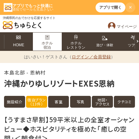
アプリでもっと快適に
×
アプリで開く
通知でセールも見逃さない
沖縄県民のおでかけを応援するサイト
マイページ
ホテル
ホテル
HOME
遊び・体験
ツア
宿泊
レストラン
はいさい！
ゲストさん（
ログイン／会員登録
）
本島北部 - 恩納村
沖縄かりゆしリゾートEXES恩納
宿泊プラン
地図・
施設紹介
客室
写真
クチコミ
（13件）
アクセス
【うすまさ早割】59平米以上の全室オーシャン
ビュー◆ホスピタリティを極めた「癒しの空
間」＜朝食付＞