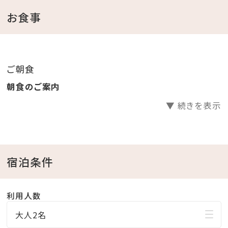
トウェアをご用意
お食事
（ビーチパーカーはプール、かりゆしビーチへお出掛け
も可能です。）
ご朝食
＜館内施設のご案内＞
朝食のご案内
・フィットネスジムご利用無料 ⇒ 5：00～22：00（最終受
▼ 続きを表示
付 21：30）
・インドアプールご利用無料 ⇒ 8：00～22：00
・ガーデンプールご利用無料 ⇒ 4・6・10月 9：00～
18：00／7～9月 9：00～22：00
宿泊条件
※屋外プールのご利用は、時期により営業時間が変更
になる場合がございます。
利用人数
・エステサロン「CREER DU SPA」 ⇒ 10：00～21：
大人2名
00（最終受付20：00) ※年中無休