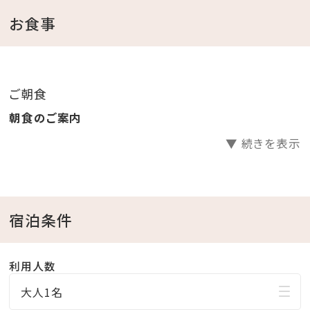
トウェアをご用意
お食事
（ビーチパーカーはプール、かりゆしビーチへお出掛け
も可能です。）
ご朝食
＜館内施設のご案内＞
朝食のご案内
・フィットネスジムご利用無料 ⇒ 5：00～22：00（最終受
▼ 続きを表示
付 21：30）
・インドアプールご利用無料 ⇒ 8：00～22：00
・ガーデンプールご利用無料 ⇒ 4・6・10月 9：00～
18：00／7～9月 9：00～22：00
宿泊条件
※屋外プールのご利用は、時期により営業時間が変更
になる場合がございます。
利用人数
・エステサロン「CREER DU SPA」 ⇒ 10：00～21：
大人1名
00（最終受付20：00) ※年中無休