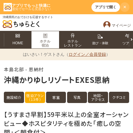
アプリでもっと快適に
×
アプリで開く
通知でセールも見逃さない
沖縄県民のおでかけを応援するサイト
マイページ
ホテル
ホテル
HOME
遊び・体験
ツア
宿泊
レストラン
はいさい！
ゲストさん（
ログイン／会員登録
）
本島北部 - 恩納村
沖縄かりゆしリゾートEXES恩納
宿泊プラン
地図・
施設紹介
客室
写真
クチコミ
（13件）
アクセス
【うすまさ早割】59平米以上の全室オーシャン
ビュー◆ホスピタリティを極めた「癒しの空
間」＜朝食付＞