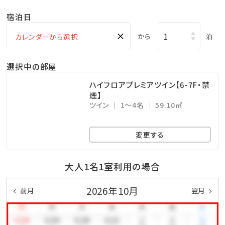
・アクアスペース（有料） ⇒ 15：00～23：00（最終受付
宿泊日
22：30）
×
・コインランドリー （有料） ⇒ 24時間営業（3階）
から
泊
・KBCショップ ⇒ 7：00～22：00
選択中の部屋
＜注意事項＞
ハイフロアプレミアツイン【6-7F・禁
煙】
※全室禁煙ルームでございます。
ツイン
1～4名
59.10㎡
※レストラン「天」のディナーをご希望の場合は、前日ま
での予約をお願い致します。
変更する
公式ホームページより、「Dinner」→「詳細を見る」よ
りご予約下さい。
大人1名1室利用の場合
※駐車場は有料です（1泊あたり1,000円、上限3,000
2026年10月
前月
翌月
円 ※4泊以上は3,000円）
※EXESプレミアツインにご宿泊のお客様は駐車場無料
です。