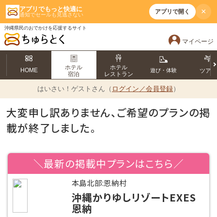
アプリでもっと快適に
×
アプリで開く
通知でセールも見逃さない
沖縄県民のおでかけを応援するサイト
マイページ
ホテル
ホテル
HOME
遊び・体験
ツア
宿泊
レストラン
はいさい！
ゲストさん（
ログイン／会員登録
）
大変申し訳ありません、ご希望のプランの掲
載が終了しました。
＼最新の掲載中プランはこちら／
本島北部:恩納村
沖縄かりゆしリゾートEXES
恩納