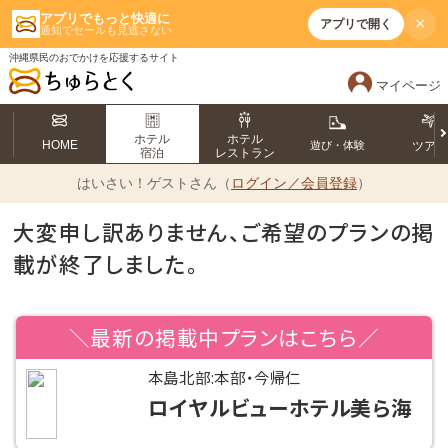
アプリでもっと快適に
×
アプリで開く
通知でセールも見逃さない
沖縄県民のおでかけを応援するサイト
マイページ
ホテル
ホテル
HOME
遊び・体験
ツア
宿泊
レストラン
はいさい！
ゲストさん（
ログイン／会員登録
）
大変申し訳ありません、ご希望のプランの掲
載が終了しました。
＼最新の掲載中プランはこちら／
本島北部:本部・今帰仁
ロイヤルビューホテル美ら海