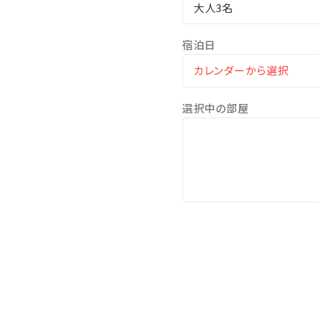
（別館宿泊者無料／本館宿
大人3名
└無料シャトルバス運行（当
宿泊日
・キッズパーク
・無料Wi-Fi完備
・無料駐車場完備
※おもてなしは、いかなる場
選択中の部屋
■KIDS-お子様サービス-
・パジャマ
・貸出備品（ベビーカー、ベ
※事前予約可。数に限りがご
■LOCATION-周辺-
【隣接】海洋博公園、コンビ
【徒歩-約10分-】備瀬フクギ
【車-約5分-】オキナワ ハナ