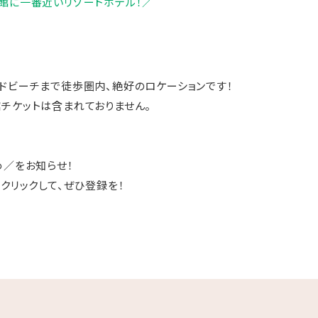
館に一番近いリゾートホテル！／
ドビーチまで徒歩圏内、絶好のロケーションです！
チケットは含まれておりません。
め／をお知らせ！
クリックして、ぜひ登録を！
にございます。
、一部の客室へは階段移動となります。
部制限される場合がございます。あらかじめご了承ください。