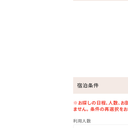
■朝食：本館 レストラン「イ
※お子様のご利用／小学生
■FAMILY FREE BAR-
本館2階 「美ら海ラウンジ」
【営業時間】9:00～21:00（
ご宿泊のお客様がご自由に
HOTEL FREE ACTIVI
【営業時間】9:00～（終了
モルック、バドミントン、ダー
宿泊条件
屋内外で大人も子供も夢中
※お探しの日程、人数、お
■OMOTENASHI-おもてな
ません。 条件の再選択をお
・屋外プライベートプール（4
利用人数
・ホテルマハイナ大浴場利用