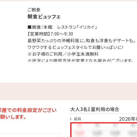
リカイ」
ご朝食
未満無料
朝食ビュッフェ
■朝食：本館 レストラン「イリカイ」
ファミリーフリーバー-
【営業時間】7:00～9:30
島野菜たっぷりの沖縄料理に、和食も洋食もデザートも。
14:00～アルコール＆スナック）
ワクワクするビュッフェスタイルでお腹いっぱいに！
※お子様のご利用／小学生未満無料
お楽しみいただけるフリーバー。
※状況により提供方法が変更となる場合がございます。
※ご予約の状況により、ビュッフェから「和洋食セットメ
TY-ホテル内フリーアクティビティ-
ます。
時間は種目により異なります）
ツ、ビリヤード、卓球など…
になれる遊びがすべて無料！
大人3名1室利用の場合
部屋での料金設定がござい
し-
願いします。
2026年
前月
月～10月）
可