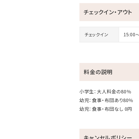
【車-約10分-】スーパー、ド
チェックイン・アウト
【車-約15分-】今帰仁城跡
チェックイン
15:00
＼探している日程に空きが
お部屋別にご紹介！
>>スタンダードツイン(1～4
>>スタンダードツイン・ガー
料金の説明
>>スタンダードツイン・オーシ
>>スタンダードツイン・ガー
小学生：大人料金の80％
幼児：食事・布団あり80％
幼児：食事・布団なし 0円
キャンセルポリシー