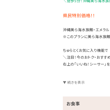
＼徒歩5分！沖縄美ら海水族
県民特別価格！！
沖縄美ら海水族館・エメラル
※このプランに美ら海水族館
ちゅらとくお気に入り機能で
＼注目！今のおトク・おすす
右上の「いいね！シーサー」を
【お客様へ】
▼ 続きを表示
フロントは本館2階（到着階）
本館にはエレベーターがなく
また、館内施設は貸切等で一
お食事