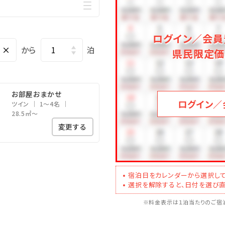
泊者500円）
ホテル－ハナサキマルシェ・系列ホテルマハイナ）
ログイン／会員
×
から
泊
県民限定価
合も返金・換金は致しかねます。
お部屋おまかせ
ログイン／
ツイン
1～4名
28.5㎡～
変更する
ビーベッド、ベッドガードなど）
ざいます。
宿泊日をカレンダーから選択して
選択を解除すると、日付を選び直
ニ
並木
※料金表示は１泊当たりのご宿泊
サキマルシェ