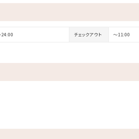
ラックストア
、瀬底島
～24:00
チェックアウト
～11:00
あるかも／
名)はこちら
デンプール(2～4名)はこちら
ャン(1～4名)はこちら
デン(2～4名)はこちら