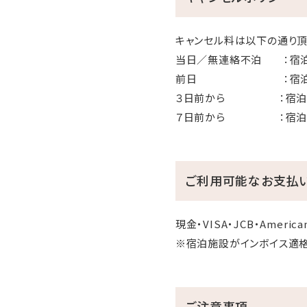
キャンセル料は以下の通り頂
当日／無連絡不泊 ：宿泊
前日 ：宿泊料
３日前から ：宿泊
７日前から ：宿泊料
ご利用可能なお支払
現金・VISA・JCB・American 
※宿泊施設がインボイス適
ご注意事項