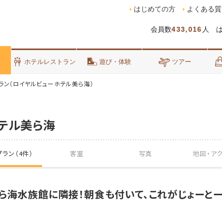
はじめての方
よくある質
会員数
433,016
人 
泊
ホテルレストラン
遊び・体験
ツアー
ラン（ロイヤルビューホテル美ら海）
テル美ら海
ラン（4件）
客室
写真
地図・
ア
ら海水族館に隣接！朝食も付いて、これがじょーとー