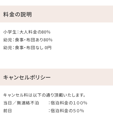
お部屋別にご紹介！
>>スタンダードツイン(1～4名)はこちら
料金の説明
>>スタンダードツイン・ガーデンプール(2～4名)はこち
ら
小学生：大人料金の80％
>>スタンダードツイン・オーシャン(1～4名)はこちら
幼児：食事・布団あり80％
>>スタンダードツイン・ガーデン(2～4名)はこちら
幼児：食事・布団なし 0円
キャンセルポリシー
キャンセル料は以下の通り頂戴いたします。
当日／無連絡不泊 ：宿泊料金の１００％
前日 ：宿泊料金の５０％