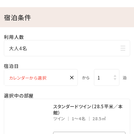
※お子様のご利用／小学生未満無料
宿泊条件
■FAMILY FREE BAR-ファミリーフリーバー-
本館2階 「美ら海ラウンジ」
利用人数
【営業時間】9:00～21:00（14:00～アルコール＆スナッ
大人4名
ク）
ご宿泊のお客様がご自由にお楽しみいただけるフリー
宿泊日
バー。
×
から
泊
HOTEL FREE ACTIVITY-ホテル内フリーアクティビテ
選択中の部屋
ィ-
【営業時間】9:00～（終了時間は種目により異なります）
スタンダードツイン（28.5平米／本
館）
モルック、バドミントン、ダーツ、ビリヤード、卓球など…
ツイン
1～4名
28.5㎡
屋内外で大人も子供も夢中になれる遊びがすべて無