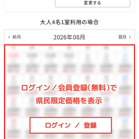
料！
変更する
■OMOTENASHI-おもてなし-
大人4名1室利用の場合
・屋外プライベートプール（4月～10月）
2026年08月
前月
翌月
・ホテルマハイナ大浴場利用可
（別館宿泊者無料／本館宿泊者500円）
└無料シャトルバス運行（当ホテル－ハナサキマルシ
ェ・系列ホテルマハイナ）
・キッズパーク
・無料Wi-Fi完備
・無料駐車場完備
※おもてなしは、いかなる場合も返金・換金は致しかね
ます。
■KIDS-お子様サービス-