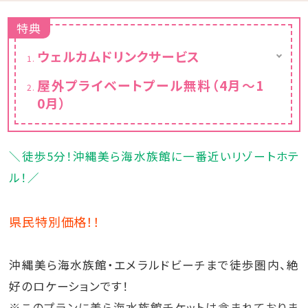
特典
ウェルカムドリンクサービス
本館２階「サンセットラウンジ」
屋外プライベートプール無料（4月～1
【提供時間】14:00～20:00
0月）
ご宿泊のお客様限定でウェルカムドリンクサー
ビスを始めました。
遠方に広がるパノラマをご覧いただきながら
旅の疲れを癒していただけたらと思います。
＼徒歩5分！沖縄美ら海水族館に一番近いリゾートホテ
コーヒー
ソフトドリンク各種
ル！／
県民特別価格！！
沖縄美ら海水族館・エメラルドビーチまで徒歩圏内、絶
好のロケーションです！
※このプランに美ら海水族館チケットは含まれておりま