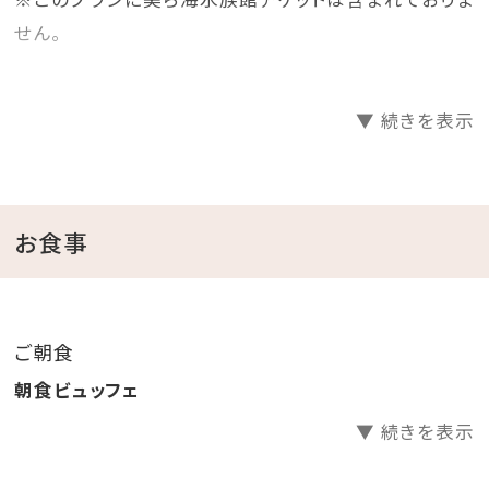
せん。
ちゅらとくお気に入り機能で
▼ 続きを表示
＼注目！今のおトク・おすすめ／をお知らせ！
右上の「いいね！シーサー」をクリックして、ぜひ登録を！
【お客様へ】
お食事
フロントは本館2階（到着階）にございます。
本館にはエレベーターがなく、一部の客室へは階段移
動となります。
ご朝食
また、館内施設は貸切等で一部制限される場合がござ
朝食ビュッフェ
います。あらかじめご了承ください。
▼ 続きを表示
■朝食：本館 レストラン「イリカイ」