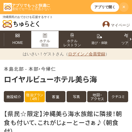
アプリでもっと快適に
×
アプリで開く
通知でセールも見逃さない
沖縄県民のおでかけを応援するサイト
マイページ
ホテル
ホテル
HOME
遊び・体験
ツア
宿泊
レストラン
はいさい！
ゲストさん（
ログイン／会員登録
）
本島北部 - 本部・今帰仁
ロイヤルビューホテル美ら海
宿泊プラン
地図・
施設紹介
客室
写真
クチコミ
（4件）
アクセス
【県民☆限定】沖縄美ら海水族館に隣接！朝
食も付いて、これがじょーとーさぁ♪（朝食
付）