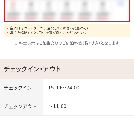
・パジャマ
・貸出備品（ベビーカー、ベビーベッド、ベッドガードな
ど）
宿泊日をカレンダーから選択してください。(連泊可)
※事前予約可。数に限りがございます。
選択を解除すると、日付を選び直すことができます。
※料金表示は１泊当たりのご宿泊料金（税・サ込）となります
■LOCATION-周辺-
【隣接】海洋博公園、コンビニ
チェックイン・アウト
【徒歩-約10分-】備瀬フクギ並木
【車-約5分-】オキナワ ハナサキマルシェ
チェックイン
15:00～24:00
【車-約10分-】スーパー、ドラックストア
【車-約15分-】今帰仁城跡、瀬底島
チェックアウト
～11:00
＼探している日程に空きがあるかも／