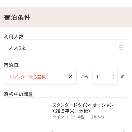
※お子様のご利用／小学生未満無料
宿泊条件
■FAMILY FREE BAR-ファミリーフリーバー-
本館2階 「美ら海ラウンジ」
利用人数
【営業時間】9:00～21:00（14:00～アルコール＆スナッ
大人2名
ク）
ご宿泊のお客様がご自由にお楽しみいただけるフリー
宿泊日
バー。
×
から
泊
HOTEL FREE ACTIVITY-ホテル内フリーアクティビテ
選択中の部屋
ィ-
【営業時間】9:00～（終了時間は種目により異なります）
スタンダードツイン・オーシャン
（28.5平米／本館）
モルック、バドミントン、ダーツ、ビリヤード、卓球など…
ツイン
1～4名
28.5㎡
屋内外で大人も子供も夢中になれる遊びがすべて無