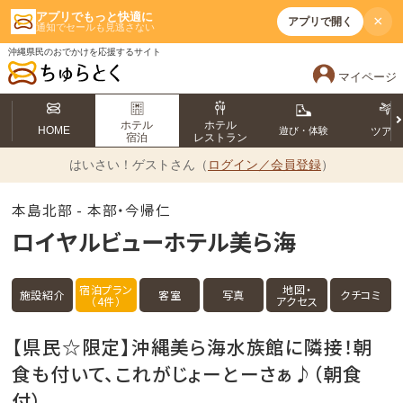
アプリでもっと快適に
×
アプリで開く
通知でセールも見逃さない
沖縄県民のおでかけを応援するサイト
マイページ
ホテル
ホテル
HOME
遊び・体験
ツア
宿泊
レストラン
はいさい！
ゲストさん（
ログイン／会員登録
）
本島北部 - 本部・今帰仁
ロイヤルビューホテル美ら海
宿泊プラン
地図・
施設紹介
客室
写真
クチコミ
（4件）
アクセス
【県民☆限定】沖縄美ら海水族館に隣接！朝
食も付いて、これがじょーとーさぁ♪（朝食
付）