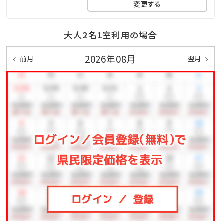
料！
変更する
■OMOTENASHI-おもてなし-
大人2名1室利用の場合
・屋外プライベートプール（4月～10月）
2026年08月
前月
翌月
・ホテルマハイナ大浴場利用可
（別館宿泊者無料／本館宿泊者500円）
└無料シャトルバス運行（当ホテル－ハナサキマルシ
ェ・系列ホテルマハイナ）
・キッズパーク
・無料Wi-Fi完備
・無料駐車場完備
※おもてなしは、いかなる場合も返金・換金は致しかね
ます。
■KIDS-お子様サービス-