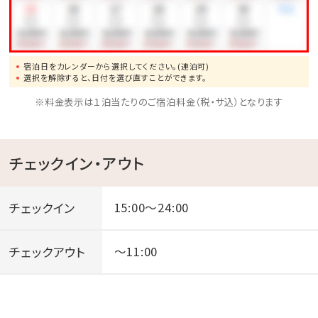
・パジャマ
・貸出備品（ベビーカー、ベビーベッド、ベッドガードな
ど）
宿泊日をカレンダーから選択してください。(連泊可)
※事前予約可。数に限りがございます。
選択を解除すると、日付を選び直すことができます。
※料金表示は１泊当たりのご宿泊料金（税・サ込）となります
■LOCATION-周辺-
【隣接】海洋博公園、コンビニ
チェックイン・アウト
【徒歩-約10分-】備瀬フクギ並木
【車-約5分-】オキナワ ハナサキマルシェ
チェックイン
15:00～24:00
【車-約10分-】スーパー、ドラックストア
【車-約15分-】今帰仁城跡、瀬底島
チェックアウト
～11:00
＼探している日程に空きがあるかも／