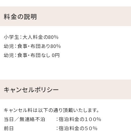
お部屋別にご紹介！
>>スタンダードツイン(1～4名)はこちら
料金の説明
>>スタンダードツイン・ガーデンプール(2～4名)はこち
ら
小学生：大人料金の80％
>>スタンダードツイン・オーシャン(1～4名)はこちら
幼児：食事・布団あり80％
>>スタンダードツイン・ガーデン(2～4名)はこちら
幼児：食事・布団なし 0円
キャンセルポリシー
キャンセル料は以下の通り頂戴いたします。
当日／無連絡不泊 ：宿泊料金の１００％
前日 ：宿泊料金の５０％