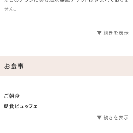
せん。
ちゅらとくお気に入り機能で
▼ 続きを表示
＼注目！今のおトク・おすすめ／をお知らせ！
右上の「いいね！シーサー」をクリックして、ぜひ登録を！
【お客様へ】
お食事
フロントは本館2階（到着階）にございます。
本館にはエレベーターがなく、一部の客室へは階段移
動となります。
ご朝食
また、館内施設は貸切等で一部制限される場合がござ
朝食ビュッフェ
います。あらかじめご了承ください。
▼ 続きを表示
■朝食：本館 レストラン「イリカイ」