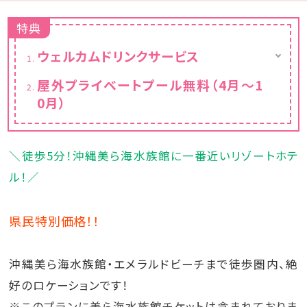
特典
ウェルカムドリンクサービス
本館２階「サンセットラウンジ」
屋外プライベートプール無料（4月～1
【提供時間】14:00～20:00
0月）
ご宿泊のお客様限定でウェルカムドリンクサー
ビスを始めました。
遠方に広がるパノラマをご覧いただきながら
旅の疲れを癒していただけたらと思います。
＼徒歩5分！沖縄美ら海水族館に一番近いリゾートホテ
コーヒー
ソフトドリンク各種
ル！／
県民特別価格！！
沖縄美ら海水族館・エメラルドビーチまで徒歩圏内、絶
好のロケーションです！
※このプランに美ら海水族館チケットは含まれておりま