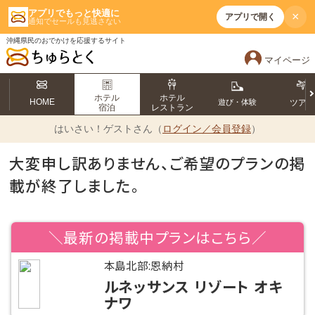
アプリでもっと快適に
×
アプリで開く
通知でセールも見逃さない
沖縄県民のおでかけを応援するサイト
マイページ
ホテル
ホテル
HOME
遊び・体験
ツア
宿泊
レストラン
はいさい！
ゲストさん（
ログイン／会員登録
）
大変申し訳ありません、ご希望のプランの掲
載が終了しました。
＼最新の掲載中プランはこちら／
本島北部:恩納村
ルネッサンス リゾート オキ
ナワ