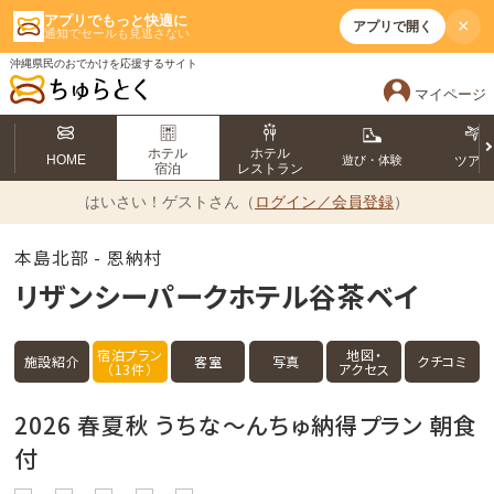
アプリでもっと快適に
×
アプリで開く
通知でセールも見逃さない
沖縄県民のおでかけを応援するサイト
マイページ
ホテル
ホテル
HOME
遊び・体験
ツア
宿泊
レストラン
はいさい！
ゲストさん（
ログイン／会員登録
）
本島北部 - 恩納村
リザンシーパークホテル谷茶ベイ
宿泊プラン
地図・
施設紹介
客室
写真
クチコミ
（13件）
アクセス
2026 春夏秋 うちな～んちゅ納得プラン 朝食
付