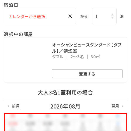
宿泊日
ので、ご予約時にお選びください。
×
★お部屋内は全室禁煙で、ベランダ付です。
から
泊
選択中の部屋
【ご朝食】
生まれ変わった和洋食バイキングをお楽しみください。
オーシャンビュースタンダード【ダブ
ル】／禁煙室
ダブル
2～3名
30㎡
※レストランは貸切りやその他の事情により一般営業の
できない日もございます。内容も変更になる場合がござ
変更する
いますので、予めご了承くださいませ。
大人3名1室利用の場合
【おもてなし】
2026年08月
前月
翌月
①当プランではお車の駐車料金は何泊しても無料です。
②ウェルカムドリンク1杯付です。
③朝食券はランチ券としてもご利用いただけます。