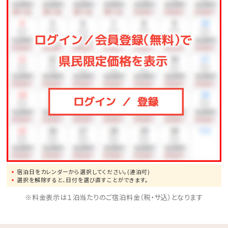
④朝食券2枚で夕食バイキングへお振替可能です。
⑤お一人様一泊につき1本ミネラルウォーター付です。
【幼児施設使用料】
3～5歳の幼児のご宿泊には、施設使用料としてお一人
様一泊につき2,200円（消費税込）を頂戴いたしており
ます。
予めご了承くださいませ。
▼2食付きプランをご希望の方はこちら
朝食付き
宿泊日をカレンダーから選択してください。(連泊可)
選択を解除すると、日付を選び直すことができます。
※料金表示は１泊当たりのご宿泊料金（税・サ込）となります