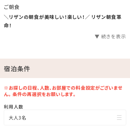
（※朝食の会場によりお楽しみいただけるメニューは変
ご朝食
わります。）
＼リザンの朝食が美味しい！楽しい！／ リザン朝食革
命！
【お部屋】
▼ 続きを表示
・2～3名様でご利用できる、ゆったりサイズの「30㎡のス
タンダードルーム」
・2～4名様で優雅なホテルステイをお楽しみいただけ
る、よりワイドな「40㎡のデラックスルーム」
宿泊条件
・最大5名様でのご宿泊もできる、広々としたゆとりの
「50㎡のコーナールーム」
※お探しの日程、人数、お部屋での料金設定がございませ
上記の3つのタイプがございます。
ん。 条件の再選択をお願いします。
それぞれがオーシャンビュー側とグリーンビュー側にあ
利用人数
り、お好みやご予算にあわせてお選びいただけます。
大人3名
★部屋タイプによりダブルベッドのお部屋もございます