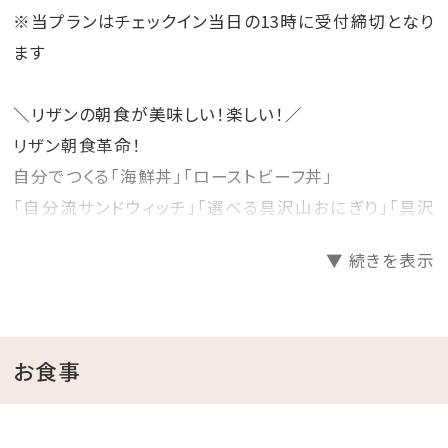
※当プランはチェックイン当日の13時に受付締切となり
ます
＼リザンの朝食が美味しい！楽しい！／
リザン朝食革命！
自分でつくる「海鮮丼」「ローストビーフ丼」
「自分流サンドウィッチ」「選べる具沢山おにぎり」「具沢
山の中華粥」をご用意！
▼ 続きを表示
サーモン、ローストビーフなどそれぞれの具材をお好き
なだけ盛付けして頂けます。
バイキングですので、その他にも沢山の品数を取り揃え
て豪華な朝食をご用意し、
お食事
皆様をお待ちしております。リザンの朝食革命を是非お
楽しみください！