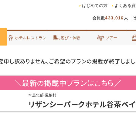
はじめての方
よくある質
会員数
433,016
人 
泊
ホテルレストラン
遊び・体験
ツアー
変申し訳ありません、ご希望のプランの掲載が終了しまし
＼最新の掲載中プランはこちら／
本島北部:恩納村
リザンシーパークホテル谷茶ベイ