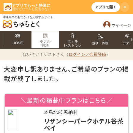
アプリでもっと快適に
×
アプリで開く
通知でセールも見逃さない
沖縄県民のおでかけを応援するサイト
マイページ
ホテル
ホテル
HOME
遊び・体験
ツア
宿泊
レストラン
はいさい！
ゲストさん（
ログイン／会員登録
）
大変申し訳ありません、ご希望のプランの掲
載が終了しました。
＼最新の掲載中プランはこちら／
本島北部:恩納村
リザンシーパークホテル谷茶
ベイ