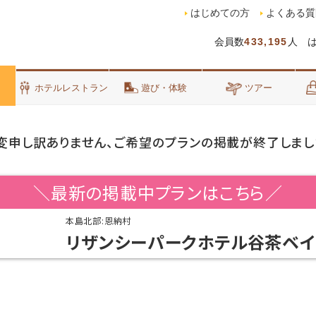
はじめての方
よくある質
会員数
433,195
人 
泊
ホテルレストラン
遊び・体験
ツアー
変申し訳ありません、ご希望のプランの掲載が終了しまし
＼最新の掲載中プランはこちら／
本島北部:恩納村
リザンシーパークホテル谷茶ベイ