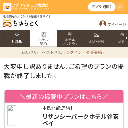
アプリでもっと快適に
×
アプリで開く
通知でセールも見逃さない
沖縄県民のおでかけを応援するサイト
マイページ
ホテル
ホテル
HOME
遊び・体験
ツア
宿泊
レストラン
はいさい！
ゲストさん（
ログイン／会員登録
）
大変申し訳ありません、ご希望のプランの掲
載が終了しました。
＼最新の掲載中プランはこちら／
本島北部:恩納村
リザンシーパークホテル谷茶
ベイ