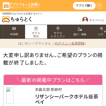
アプリでもっと快適に
×
アプリで開く
通知でセールも見逃さない
沖縄県民のおでかけを応援するサイト
マイページ
ホテル
ホテル
HOME
遊び・体験
ツア
宿泊
レストラン
はいさい！
ゲストさん（
ログイン／会員登録
）
大変申し訳ありません、ご希望のプランの掲
載が終了しました。
＼最新の掲載中プランはこちら／
本島北部:恩納村
リザンシーパークホテル谷茶
ベイ