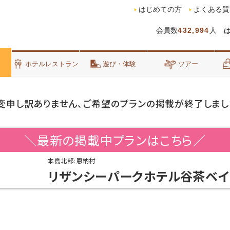
はじめての方
よくある質
会員数
432,994
人 
泊
ホテルレストラン
遊び・体験
ツアー
変申し訳ありません、ご希望のプランの掲載が終了しまし
＼最新の掲載中プランはこちら／
本島北部:恩納村
リザンシーパークホテル谷茶ベイ