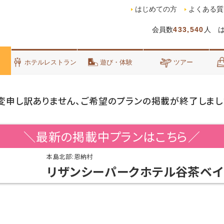
はじめての方
よくある質
会員数
433,540
人 
泊
ホテルレストラン
遊び・体験
ツアー
変申し訳ありません、ご希望のプランの掲載が終了しまし
＼最新の掲載中プランはこちら／
本島北部:恩納村
リザンシーパークホテル谷茶ベイ