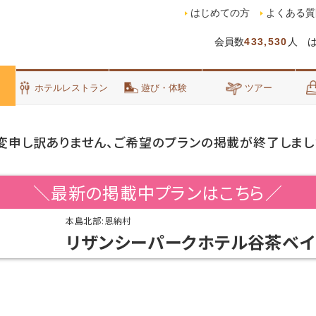
はじめての方
よくある質
会員数
433,530
人 
泊
ホテルレストラン
遊び・体験
ツアー
変申し訳ありません、ご希望のプランの掲載が終了しまし
＼最新の掲載中プランはこちら／
本島北部:恩納村
リザンシーパークホテル谷茶ベイ