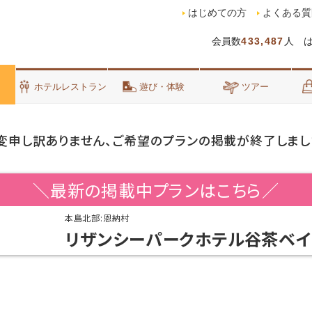
はじめての方
よくある質
会員数
433,487
人 
泊
ホテルレストラン
遊び・体験
ツアー
変申し訳ありません、ご希望のプランの掲載が終了しまし
＼最新の掲載中プランはこちら／
本島北部:恩納村
リザンシーパークホテル谷茶ベイ