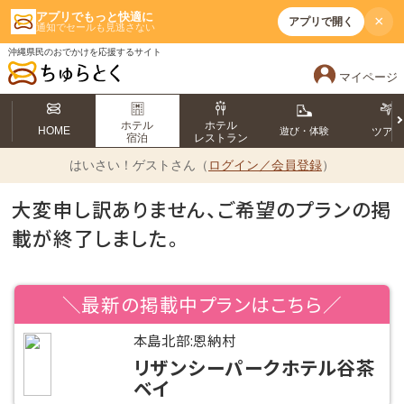
アプリでもっと快適に
×
アプリで開く
通知でセールも見逃さない
沖縄県民のおでかけを応援するサイト
マイページ
ホテル
ホテル
HOME
遊び・体験
ツア
宿泊
レストラン
はいさい！
ゲストさん（
ログイン／会員登録
）
大変申し訳ありません、ご希望のプランの掲
載が終了しました。
＼最新の掲載中プランはこちら／
本島北部:恩納村
リザンシーパークホテル谷茶
ベイ