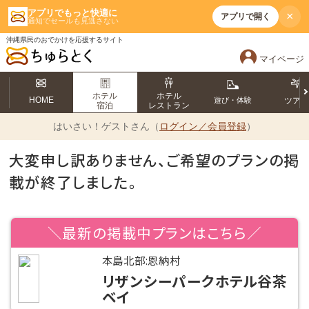
アプリでもっと快適に
×
アプリで開く
通知でセールも見逃さない
沖縄県民のおでかけを応援するサイト
マイページ
ホテル
ホテル
HOME
遊び・体験
ツア
宿泊
レストラン
はいさい！
ゲストさん（
ログイン／会員登録
）
大変申し訳ありません、ご希望のプランの掲
載が終了しました。
＼最新の掲載中プランはこちら／
本島北部:恩納村
リザンシーパークホテル谷茶
ベイ