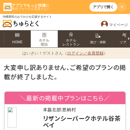
アプリでもっと快適に
×
アプリで開く
通知でセールも見逃さない
沖縄県民のおでかけを応援するサイト
マイページ
ホテル
ホテル
HOME
遊び・体験
ツア
宿泊
レストラン
はいさい！
ゲストさん（
ログイン／会員登録
）
大変申し訳ありません、ご希望のプランの掲
載が終了しました。
＼最新の掲載中プランはこちら／
本島北部:恩納村
リザンシーパークホテル谷茶
ベイ