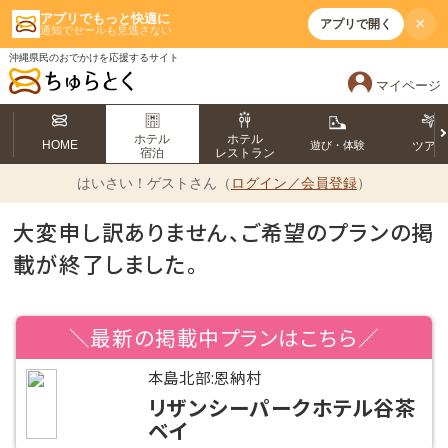
アプリでもっと快適に
×
アプリで開く
通知でセールも見逃さない
沖縄県民のおでかけを応援するサイト
マイページ
ホテル
ホテル
HOME
遊び・体験
ツア
宿泊
レストラン
はいさい！
ゲストさん（
ログイン／会員登録
）
大変申し訳ありません、ご希望のプランの掲
載が終了しました。
＼最新の掲載中プランはこちら／
本島北部:恩納村
リザンシーパークホテル谷茶
ベイ