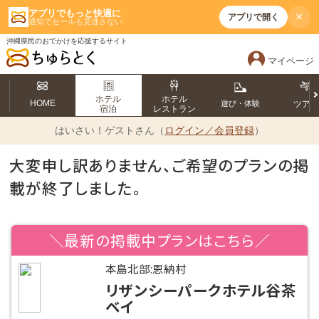
アプリでもっと快適に
×
アプリで開く
通知でセールも見逃さない
沖縄県民のおでかけを応援するサイト
マイページ
ホテル
ホテル
HOME
遊び・体験
ツア
宿泊
レストラン
はいさい！
ゲストさん（
ログイン／会員登録
）
大変申し訳ありません、ご希望のプランの掲
載が終了しました。
＼最新の掲載中プランはこちら／
本島北部:恩納村
リザンシーパークホテル谷茶
ベイ