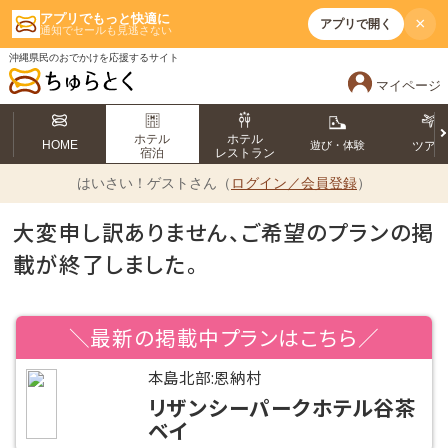
アプリでもっと快適に
×
アプリで開く
通知でセールも見逃さない
沖縄県民のおでかけを応援するサイト
マイページ
ホテル
ホテル
HOME
遊び・体験
ツア
宿泊
レストラン
はいさい！
ゲストさん（
ログイン／会員登録
）
大変申し訳ありません、ご希望のプランの掲
載が終了しました。
＼最新の掲載中プランはこちら／
本島北部:恩納村
リザンシーパークホテル谷茶
ベイ