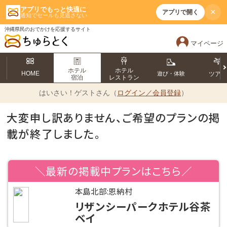
アプリでもっと快適に
×
アプリで開く
通知でセールも見逃さない
沖縄県民のおでかけを応援するサイト
マイページ
ホテル
ホテル
HOME
遊び・体験
ツア
宿泊
レストラン
はいさい！
ゲストさん（
ログイン／会員登録
）
大変申し訳ありません、ご希望のプランの掲
載が終了しました。
＼最新の掲載中プランはこちら／
本島北部:恩納村
リザンシーパークホテル谷茶
ベイ