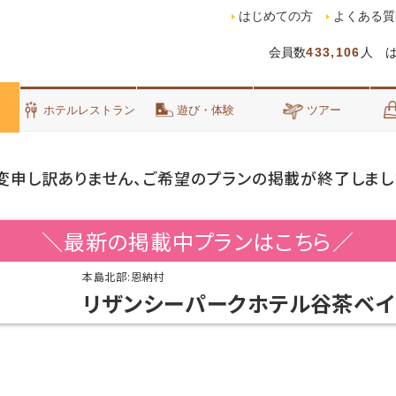
はじめての方
よくある質
会員数
433,106
人 
泊
ホテルレストラン
遊び・体験
ツアー
変申し訳ありません、ご希望のプランの掲載が終了しまし
＼最新の掲載中プランはこちら／
本島北部:恩納村
リザンシーパークホテル谷茶ベイ