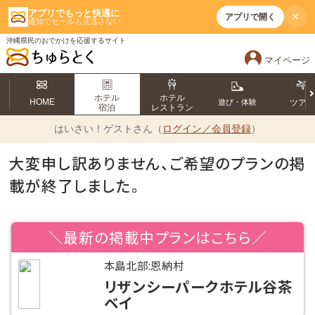
アプリでもっと快適に
×
アプリで開く
通知でセールも見逃さない
沖縄県民のおでかけを応援するサイト
マイページ
ホテル
ホテル
HOME
遊び・体験
ツア
宿泊
レストラン
はいさい！
ゲストさん（
ログイン／会員登録
）
大変申し訳ありません、ご希望のプランの掲
載が終了しました。
＼最新の掲載中プランはこちら／
本島北部:恩納村
リザンシーパークホテル谷茶
ベイ