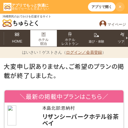
アプリでもっと快適に
×
アプリで開く
通知でセールも見逃さない
沖縄県民のおでかけを応援するサイト
マイページ
ホテル
ホテル
HOME
遊び・体験
ツア
宿泊
レストラン
はいさい！
ゲストさん（
ログイン／会員登録
）
大変申し訳ありません、ご希望のプランの掲
載が終了しました。
＼最新の掲載中プランはこちら／
本島北部:恩納村
リザンシーパークホテル谷茶
ベイ