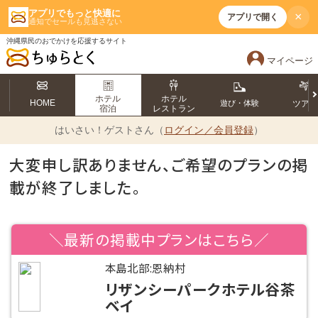
アプリでもっと快適に
×
アプリで開く
通知でセールも見逃さない
沖縄県民のおでかけを応援するサイト
マイページ
ホテル
ホテル
HOME
遊び・体験
ツア
宿泊
レストラン
はいさい！
ゲストさん（
ログイン／会員登録
）
大変申し訳ありません、ご希望のプランの掲
載が終了しました。
＼最新の掲載中プランはこちら／
本島北部:恩納村
リザンシーパークホテル谷茶
ベイ