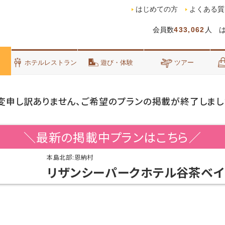
はじめての方
よくある質
会員数
433,062
人 
泊
ホテルレストラン
遊び・体験
ツアー
変申し訳ありません、ご希望のプランの掲載が終了しまし
＼最新の掲載中プランはこちら／
本島北部:恩納村
リザンシーパークホテル谷茶ベイ