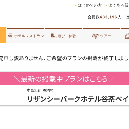
はじめての方
よくある質
会員数
433,196
人 
泊
ホテルレストラン
遊び・体験
ツアー
変申し訳ありません、ご希望のプランの掲載が終了しまし
＼最新の掲載中プランはこちら／
本島北部:恩納村
リザンシーパークホテル谷茶ベイ