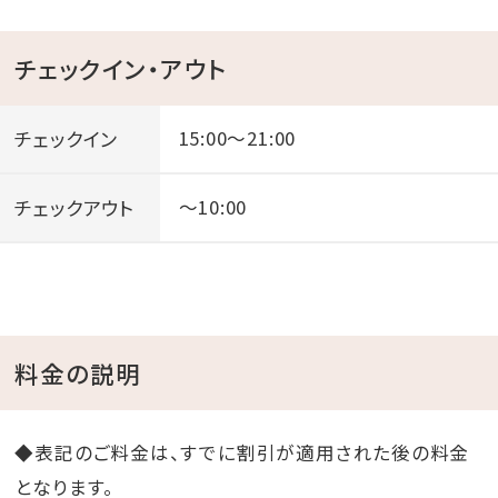
各棟個別に設置されている、自然に囲まれたプライベ
ートテラスでのお食事をお楽しみください。
チェックイン・アウト
都会の喧騒を離れた場所で、心安らぐ時間をごゆっくり
お過ごしいただけます。
チェックイン
15:00～21:00
（※持ち込みBBQのお客様も、別途オプションで「県産
島野菜取り放題」を利用できます。）
チェックアウト
～10:00
料金の説明
◆表記のご料金は、すでに割引が適用された後の料金
となります。