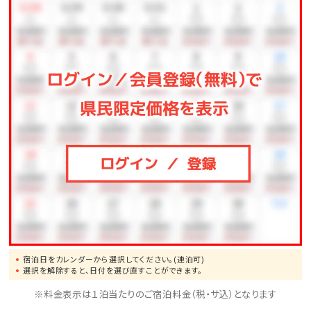
各棟にシャワー・トイレを完備しており、離島の中の大自
然を感じながら、快適にお過ごしいただけます。
③絶景の自然環境
周辺の海は透明度の高いエメラルドグリーン色で、浅瀬
なら肉眼でも底が透けて見えるほど。
白い砂浜、シュノーケリングに最適な美しい海中景観、
水平線に沈むサンセット、満点の星空といった豊かな自
然が最大の魅力です。
④贅沢なアウトドア体験とプライベートテラス
BBQ（食事付きプラン）をご利用のお客様には、新鮮な
宿泊日をカレンダーから選択してください。(連泊可)
選択を解除すると、日付を選び直すことができます。
季節の野菜が取り放題の「県産島野菜」をご用意してお
ります。
※料金表示は１泊当たりのご宿泊料金（税・サ込）となります