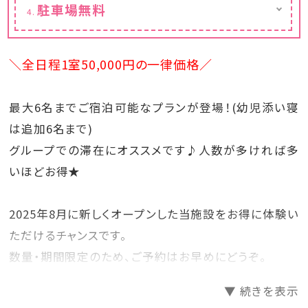
駐車場無料
その場でお楽しみいただくのはもちろん、お土
約20台分の駐車スペースをご用意しておりま
産としてお持ち帰りいただくことも可能です♪
す。
小学生以上のお客様は、お一人様2本までお
ご予約不要で、無料にてご利用いただけます。
好きなドリンクをお選びいただけます。
＼全日程1室50,000円の一律価格／
※1部屋につき3台以上でお越しの場合は、必
ず事前にご相談ください。
対象商品例
・オリオンビール
最大6名までご宿泊可能なプランが登場！(幼児添い寝
・バヤリース など
は追加6名まで)
※対象商品よりお選びいただけます。
グループでの滞在にオススメです♪人数が多ければ多
いほどお得★
2025年8月に新しくオープンした当施設をお得に体験い
ただけるチャンスです。
数量・期間限定のため、ご予約はお早めにどうぞ。
▼ 続きを表示
【お子様のご予約について】