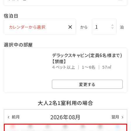
全16棟のドームテント＆キャビンで、透明度の高いエメ
ラルドグリーンの海と白砂の瀬底ビーチを満喫。
宿泊日
絶景サンセットや満点の星空に包まれる、癒やしと贅沢
×
から
泊
のアウトドア体験をお楽しみください。
選択中の部屋
◆おすすめポイント◆
デラックスキャビン(定員6名様まで)
①沖縄本島から橋で行ける手軽な離島リゾート
【禁煙】
瀬底島は沖縄本土から車でアクセス可能なため、離島
４ベット以上
1～6名
57㎡
でありながら手軽に訪れることができます。
那覇空港からは、お車で約1時間50分ほどの距離に位
変更する
置します。
大人2名1室利用の場合
②沖縄最大級のグランピング施設
2026年08月
前月
翌月
全16棟（ドームテント8棟、キャビン8棟）を誇り、広々と
した空間でプライベートな滞在を楽しめます。