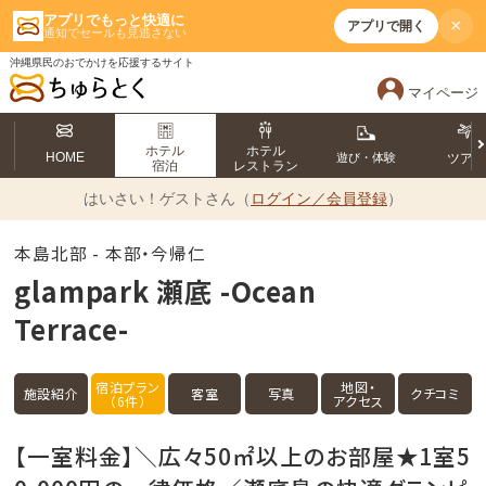
アプリでもっと快適に
×
アプリで開く
通知でセールも見逃さない
沖縄県民のおでかけを応援するサイト
マイページ
ホテル
ホテル
HOME
遊び・体験
ツア
宿泊
レストラン
はいさい！
ゲストさん（
ログイン／会員登録
）
本島北部 - 本部・今帰仁
glampark 瀬底 -Ocean
Terrace-
宿泊プラン
地図・
施設紹介
客室
写真
クチコミ
（6件）
アクセス
【一室料金】＼広々50㎡以上のお部屋★1室5