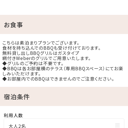
◆本プランは1室料金となるため、お子様料金の設定は
ございません。
お子様のご予約も大人の人数に含めてご入力くださ
お食事
い。
◆幼児のお子様は添い寝の場合、定員には含みません。
こちらは素泊まりプランでございます。
食材を持ち込んでのBBQも受け付けております。
添い寝の幼児のお子様がいらっしゃる場合は、備考欄
無料貸し出しBBQグリルはガスタイプ
網付きWeberのグリルでご用意いたします。
に人数と内訳をご記入ください。
◆グリルのご予約は不要です。
（例：幼児添い寝2名 など）
◆BBQは各お部屋横のテラス（専用BBQスペース）にてお楽
しみいただけます。
◆添い寝幼児は1室につき最大6名様までとさせていた
◆お部屋内でのBBQはできませんのでご注意ください。
だきます。
宿泊条件
∴‥∵‥∴‥∵‥∴‥∴‥∵‥∴‥∵‥∴‥∴‥∵
瀬底島に位置する沖縄最大級グランピングリゾート「瀬
利用人数
底-Ocean Terrace-」。
大人2名