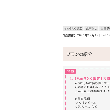
ちゅらとく限定
食事なし
当日予
設定期間：2026年04月12日～2
プランの紹介
特典
【ちゅらとく限定】お
★うれしいお持ち帰りサー
その場でお楽しみいただく
小学生以上のお客様は、お
対象商品例
・オリオンビール
・バヤリース など