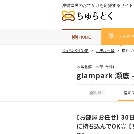
沖縄県民のおでかけを応援するサイト
ホテル宿
HOME
ちゅらとくHOME
ホテル一覧
宿泊プラン
本島北部 - 本部・今帰仁
glampark 瀬底 -
施設紹介
宿泊プ
【お部屋お任せ】 3
に持ち込んでOK◎ 