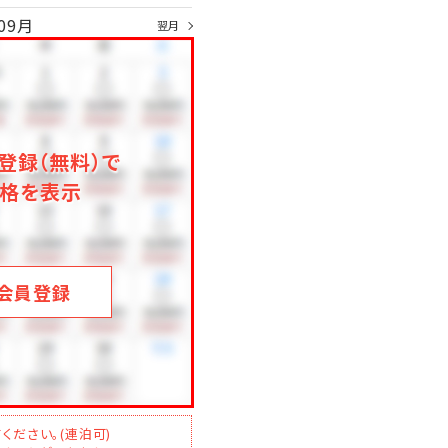
09月
翌月
ご用意しております。
。
登録（無料）で
格を表示
会員登録
ください。(連泊可)