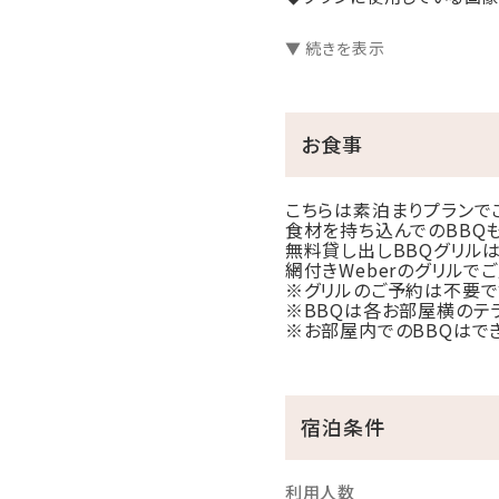
◆本プランはお部屋おまかせ
▼ 続きを表示
受けできかねます。あらかじ
◆お部屋お任せプランは、ラ
お食事
◆おすすめポイント◆
①沖縄本島から橋で行ける
こちらは素泊まりプランで
瀬底島は沖縄本土から車でア
食材を持ち込んでのBBQ
那覇空港からは、お車で約1
無料貸し出しBBQグリル
網付きWeberのグリルで
※グリルのご予約は不要で
※BBQは各お部屋横のテラ
②沖縄最大級のグランピン
※お部屋内でのBBQはで
全16棟（ドームテント8棟、
各棟にシャワー・トイレを完
宿泊条件
③絶景の自然環境
周辺の海は透明度の高いエメ
利用人数
白い砂浜、シュノーケリング