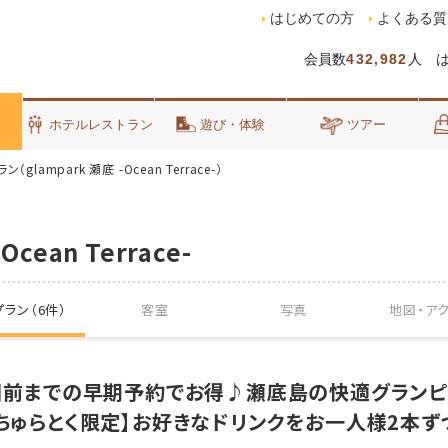
はじめての方
よくある質
会員数
432,982
人 
泊
ホテルレストラン
遊び・体験
ツアー
（glampark 瀬底 -Ocean Terrace-）
Ocean Terrace-
ラン（6件）
客室
写真
地図・
ア
0日前までの早期予約でお得♪瀬底島の快適グランピ
【ちゅらとく限定】お好きなドリンクをお一人様2本