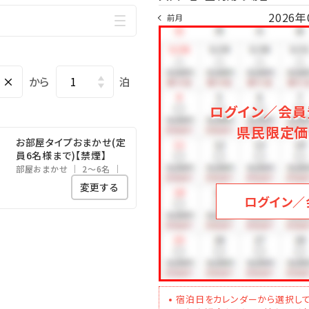
2026年
前月
ライベートテラス
ご利用のお客様には、新鮮な季節の野菜が取り放題の「県産島野菜」を
×
から
泊
自然に囲まれたプライベートテラスでのお食事をお楽しみください
ログイン／会員
心安らぐ時間をごゆっくりお過ごしいただけます。
県民限定価
も、別途オプションで「県産島野菜取り放題」を利用できます。）
お部屋タイプおまかせ(定
員6名様まで)【禁煙】
部屋おまかせ
2～6名
変更する
ログイン／
宿泊日をカレンダーから選択して