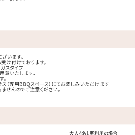
のため、事前の部屋タイプのご指定や「どのお部屋になるか」とい
めご了承ください。
ウンジサービスの対象外となります。
手軽な離島リゾート
ございます。
クセス可能なため、離島でありながら手軽に訪れることができます
も受け付けております。
時間50分ほどの距離に位置します。
はガスタイプ
ご用意いたします。
す。
ス（専用BBQスペース）にてお楽しみいただけます。
グ施設
きませんのでご注意ください。
キャビン8棟）を誇り、広々とした空間でプライベートな滞在を楽しめま
備しており、離島の中の大自然を感じながら、快適にお過ごしいただ
ラルドグリーン色で、浅瀬なら肉眼でも底が透けて見えるほど。
大人4名1室利用の場合
に最適な美しい海中景観、水平線に沈むサンセット、満点の星空と