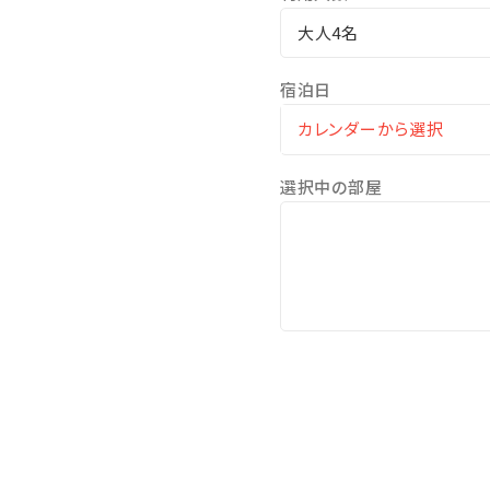
力です。
大人4名
④贅沢なアウトドア体験とプ
宿泊日
BBQ（食事付きプラン）を
各棟個別に設置されている、
都会の喧騒を離れた場所で、
選択中の部屋
（※持ち込みBBQのお客様