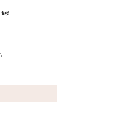
満喫。
。
す。
けます。
いった豊かな自然が最大の魅