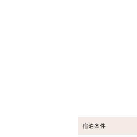
力です。
④贅沢なアウトドア体験とプ
BBQ（食事付きプラン）を
各棟個別に設置されている、
都会の喧騒を離れた場所で、
（※持ち込みBBQのお客様
宿泊条件