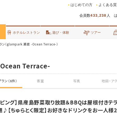
はじめての方
よくある質
会員数
433,238
人 
泊
ホテルレストラン
遊び・体験
ツアー
（glampark 瀬底 -Ocean Terrace-）
Ocean Terrace-
ラン（6件）
客室
写真
地図・
ア
ピング】県産島野菜取り放題＆BBQは屋根付きテ
♪【ちゅらとく限定】お好きなドリンクをお一人様2