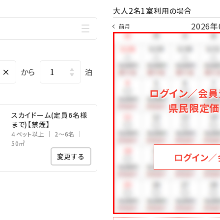
大人2名1室利用の場合
2026年
前月
×
から
泊
ログイン／会員
県民限定価
スカイドーム(定員6名様
まで)【禁煙】
４ベット以上
2～6名
50㎡
ログイン／
変更する