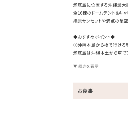
瀬底島に位置する沖縄最大級グラ
全16棟のドームテント＆キ
絶景サンセットや満点の星空
◆おすすめポイント◆
①沖縄本島から橋で行ける
瀬底島は沖縄本土から車でア
那覇空港からは、お車で約1
▼ 続きを表示
②沖縄最大級のグランピン
全16棟（ドームテント8棟、
お食事
各棟にシャワー・トイレを完
③絶景の自然環境
周辺の海は透明度の高いエメ
白い砂浜、シュノーケリング