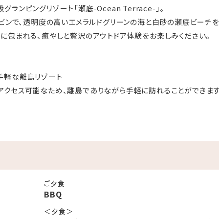
ンピングリゾート「瀬底-Ocean Terrace-」。
ャビンで、透明度の高いエメラルドグリーンの海と白砂の瀬底ビーチを
に包まれる、癒やしと贅沢のアウトドア体験をお楽しみください。
手軽な離島リゾート
クセス可能なため、離島でありながら手軽に訪れることができます
時間50分ほどの距離に位置します。
グ施設
キャビン8棟）を誇り、広々とした空間でプライベートな滞在を楽しめま
備しており、離島の中の大自然を感じながら、快適にお過ごしいただ
ご夕食
BBQ
ラルドグリーン色で、浅瀬なら肉眼でも底が透けて見えるほど。
＜夕食＞
に最適な美しい海中景観、水平線に沈むサンセット、満点の星空と