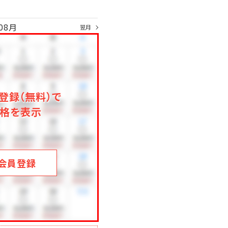
08月
翌月
登録（無料）で
格を表示
会員登録