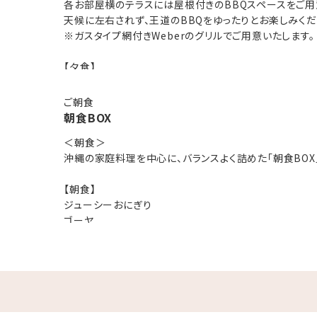
各お部屋横のテラスには屋根付きのBBQスペースをご用
天候に左右されず、王道のBBQをゆったりとお楽しみくだ
※ガスタイプ網付きWeberのグリルでご用意いたします。
ライベートテラス
【夕食】
ご利用のお客様には、新鮮な季節の野菜が取り放題の「県産島野菜」を
県産牛厳選部位
自然に囲まれたプライベートテラスでのお食事をお楽しみください
上カルビ
ご朝食
心安らぐ時間をごゆっくりお過ごしいただけます。
あぐー豚ロース
朝食BOX
あぐー豚スペアリブ
も、別途オプションで「県産島野菜取り放題」を利用できます。）
＜朝食＞
あぐーソーセージ
沖縄の家庭料理を中心に、バランスよく詰めた「朝食BOX
県産鳥手羽中
エビ
【朝食】
ジューシーおにぎり
ゴーヤ
にんじんしりしり
ジーマミー豆腐
ラフテー
卵焼き