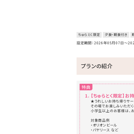
ちゅらとく限定
夕食・朝食付き
設定期間：2026年05月07日～2
プランの紹介
特典
【ちゅらとく限定】お
★うれしいお持ち帰りサー
その場でお楽しみいただく
小学生以上のお客様は、お
対象商品例
・オリオンビール
・バヤリース など