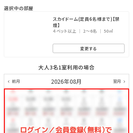
然が最大の魅力です。
選択中の部屋
スカイドーム(定員6名様まで)【禁
④贅沢なアウトドア体験とプライベートテラス
煙】
BBQ（食事付きプラン）をご利用のお客様には、新鮮な
４ベット以上
2～6名
50㎡
季節の野菜が取り放題の「県産島野菜」をご用意してお
変更する
ります。
各棟個別に設置されている、自然に囲まれたプライベ
大人3名1室利用の場合
ートテラスでのお食事をお楽しみください。
都会の喧騒を離れた場所で、心安らぐ時間をごゆっくり
2026年08月
前月
翌月
お過ごしいただけます。
（※持ち込みBBQのお客様も、別途オプションで「県産
島野菜取り放題」を利用できます。）