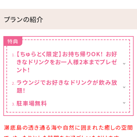
プランの紹介
特典
【ちゅらとく限定】お持ち帰りOK！ お好
きなドリンクをお一人様2本までプレゼ
ント！
★うれしいお持ち帰りサービス★
ラウンジでお好きなドリンクが飲み放
その場でお楽しみいただくのはもちろん、お土
題！
産としてお持ち帰りいただくことも可能です♪
小学生以上のお客様は、お一人様2本までお
★お好きなドリンクで乾杯★
駐車場無料
好きなドリンクをお選びいただけます。
アルコール
約20台分の駐車スペースをご用意しておりま
レモン・ピーチ・カシス・シークワーサー・パイ
対象商品例
す。
ン・梅・JJ・ハイボール
・オリオンビール
ご予約不要で、無料にてご利用いただけます。
瀬底島の透き通る海や自然に囲まれた癒しの空間
・バヤリース など
※1部屋につき3台以上でお越しの場合は、必
ソフトドリンク
ず事前にご相談ください。
さんぴん茶・パイン・シークワーサー・オレンジ