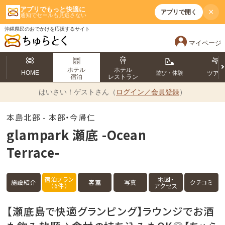
アプリでもっと快適に
×
アプリで開く
通知でセールも見逃さない
沖縄県民のおでかけを応援するサイト
マイページ
ホテル
ホテル
HOME
遊び・体験
ツア
宿泊
レストラン
はいさい！
ゲストさん（
ログイン／会員登録
）
本島北部 - 本部・今帰仁
glampark 瀬底 -Ocean
Terrace-
宿泊プラン
地図・
施設紹介
客室
写真
クチコミ
（6件）
アクセス
【瀬底島で快適グランピング】ラウンジでお酒