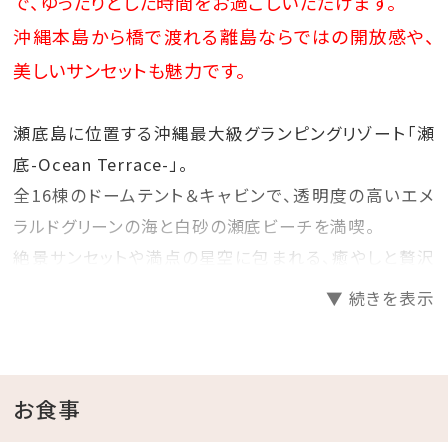
で、ゆったりとした時間をお過ごしいただけます。
※対象商品よりお選びいただけます。
沖縄本島から橋で渡れる離島ならではの開放感や、
※グラス交換制
※内容は日によって異なります。どんなドリン
美しいサンセットも魅力です。
クが楽しめるかは当日のお楽しみです♪
あらかじめご了承ください。
瀬底島に位置する沖縄最大級グランピングリゾート「瀬
底-Ocean Terrace-」。
全16棟のドームテント＆キャビンで、透明度の高いエメ
ラルドグリーンの海と白砂の瀬底ビーチを満喫。
絶景サンセットや満点の星空に包まれる、癒やしと贅沢
のアウトドア体験をお楽しみください。
▼ 続きを表示
◆おすすめポイント◆
①沖縄本島から橋で行ける手軽な離島リゾート
お食事
瀬底島は沖縄本土から車でアクセス可能なため、離島
でありながら手軽に訪れることができます。