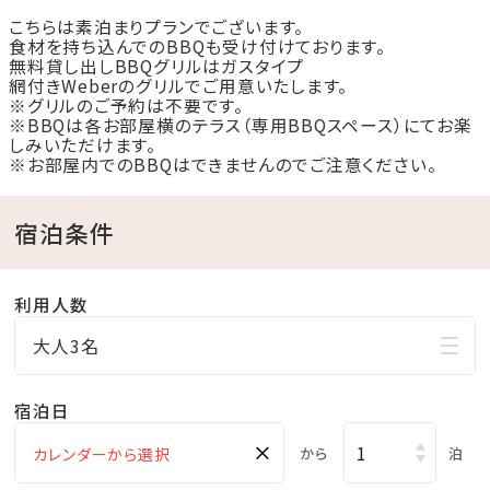
こちらは素泊まりプランでございます。
那覇空港からは、お車で約1時間50分ほどの距離に位
食材を持ち込んでのBBQも受け付けております。
置します。
無料貸し出しBBQグリルはガスタイプ
網付きWeberのグリルでご用意いたします。
※グリルのご予約は不要です。
※BBQは各お部屋横のテラス（専用BBQスペース）にてお楽
②沖縄最大級のグランピング施設
しみいただけます。
全16棟（ドームテント8棟、キャビン8棟）を誇り、広々と
※お部屋内でのBBQはできませんのでご注意ください。
した空間でプライベートな滞在を楽しめます。
宿泊条件
各棟にシャワー・トイレを完備しており、離島の中の大自
然を感じながら、快適にお過ごしいただけます。
利用人数
③絶景の自然環境
大人3名
周辺の海は透明度の高いエメラルドグリーン色で、浅瀬
なら肉眼でも底が透けて見えるほど。
宿泊日
白い砂浜、シュノーケリングに最適な美しい海中景観、
×
から
泊
水平線に沈むサンセット、満点の星空といった豊かな自