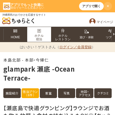
アプリでもっと快適に
×
アプリで開く
通知でセールも見逃さない
沖縄県民のおでかけを応援するサイト
マイページ
ホテル
ホテル
HOME
遊び・体験
ツア
宿泊
レストラン
はいさい！
ゲストさん（
ログイン／会員登録
）
本島北部 - 本部・今帰仁
glampark 瀬底 -Ocean
Terrace-
宿泊プラン
地図・
施設紹介
客室
写真
クチコミ
（6件）
アクセス
【瀬底島で快適グランピング】ラウンジでお酒