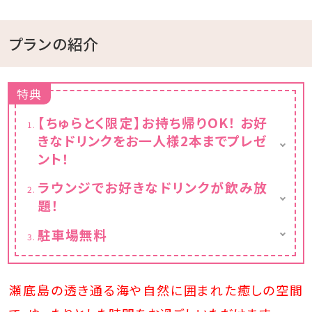
プランの紹介
特典
【ちゅらとく限定】お持ち帰りOK！ お好
きなドリンクをお一人様2本までプレゼ
ント！
★うれしいお持ち帰りサービス★
ラウンジでお好きなドリンクが飲み放
その場でお楽しみいただくのはもちろん、お土
題！
産としてお持ち帰りいただくことも可能です♪
小学生以上のお客様は、お一人様2本までお
★お好きなドリンクで乾杯★
駐車場無料
好きなドリンクをお選びいただけます。
アルコール
約20台分の駐車スペースをご用意しておりま
レモン・ピーチ・カシス・シークワーサー・パイ
対象商品例
す。
ン・梅・JJ・ハイボール
・オリオンビール
ご予約不要で、無料にてご利用いただけます。
瀬底島の透き通る海や自然に囲まれた癒しの空間
・バヤリース など
※1部屋につき3台以上でお越しの場合は、必
ソフトドリンク
ず事前にご相談ください。
さんぴん茶・パイン・シークワーサー・オレンジ