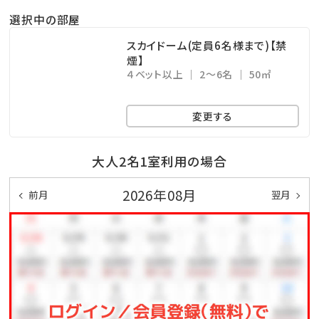
然が最大の魅力です。
選択中の部屋
スカイドーム(定員6名様まで)【禁
④贅沢なアウトドア体験とプライベートテラス
煙】
BBQ（食事付きプラン）をご利用のお客様には、新鮮な
４ベット以上
2～6名
50㎡
季節の野菜が取り放題の「県産島野菜」をご用意してお
変更する
ります。
各棟個別に設置されている、自然に囲まれたプライベ
大人2名1室利用の場合
ートテラスでのお食事をお楽しみください。
都会の喧騒を離れた場所で、心安らぐ時間をごゆっくり
2026年08月
前月
翌月
お過ごしいただけます。
（※持ち込みBBQのお客様も、別途オプションで「県産
島野菜取り放題」を利用できます。）