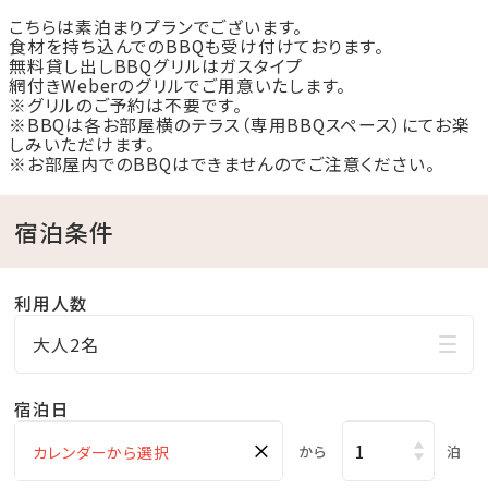
こちらは素泊まりプランでございます。
那覇空港からは、お車で約1時間50分ほどの距離に位
食材を持ち込んでのBBQも受け付けております。
置します。
無料貸し出しBBQグリルはガスタイプ
網付きWeberのグリルでご用意いたします。
※グリルのご予約は不要です。
※BBQは各お部屋横のテラス（専用BBQスペース）にてお楽
②沖縄最大級のグランピング施設
しみいただけます。
全16棟（ドームテント8棟、キャビン8棟）を誇り、広々と
※お部屋内でのBBQはできませんのでご注意ください。
した空間でプライベートな滞在を楽しめます。
宿泊条件
各棟にシャワー・トイレを完備しており、離島の中の大自
然を感じながら、快適にお過ごしいただけます。
利用人数
③絶景の自然環境
大人2名
周辺の海は透明度の高いエメラルドグリーン色で、浅瀬
なら肉眼でも底が透けて見えるほど。
宿泊日
白い砂浜、シュノーケリングに最適な美しい海中景観、
×
から
泊
水平線に沈むサンセット、満点の星空といった豊かな自