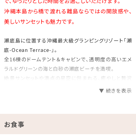
で、ゆったりとした時間をお過ごしいただけます。
※対象商品よりお選びいただけます。
沖縄本島から橋で渡れる離島ならではの開放感や、
※グラス交換制
※内容は日によって異なります。どんなドリン
美しいサンセットも魅力です。
クが楽しめるかは当日のお楽しみです♪
あらかじめご了承ください。
瀬底島に位置する沖縄最大級グランピングリゾート「瀬
底-Ocean Terrace-」。
全16棟のドームテント＆キャビンで、透明度の高いエメ
ラルドグリーンの海と白砂の瀬底ビーチを満喫。
絶景サンセットや満点の星空に包まれる、癒やしと贅沢
のアウトドア体験をお楽しみください。
▼ 続きを表示
◆おすすめポイント◆
①沖縄本島から橋で行ける手軽な離島リゾート
お食事
瀬底島は沖縄本土から車でアクセス可能なため、離島
でありながら手軽に訪れることができます。