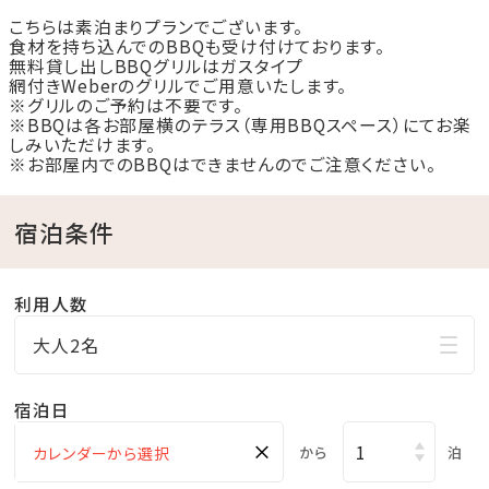
こちらは素泊まりプランでございます。
那覇空港からは、お車で約1時間50分ほどの距離に位
食材を持ち込んでのBBQも受け付けております。
置します。
無料貸し出しBBQグリルはガスタイプ
網付きWeberのグリルでご用意いたします。
※グリルのご予約は不要です。
※BBQは各お部屋横のテラス（専用BBQスペース）にてお楽
②沖縄最大級のグランピング施設
しみいただけます。
全16棟（ドームテント8棟、キャビン8棟）を誇り、広々と
※お部屋内でのBBQはできませんのでご注意ください。
した空間でプライベートな滞在を楽しめます。
宿泊条件
各棟にシャワー・トイレを完備しており、離島の中の大自
然を感じながら、快適にお過ごしいただけます。
利用人数
③絶景の自然環境
大人2名
周辺の海は透明度の高いエメラルドグリーン色で、浅瀬
なら肉眼でも底が透けて見えるほど。
宿泊日
白い砂浜、シュノーケリングに最適な美しい海中景観、
×
から
泊
水平線に沈むサンセット、満点の星空といった豊かな自