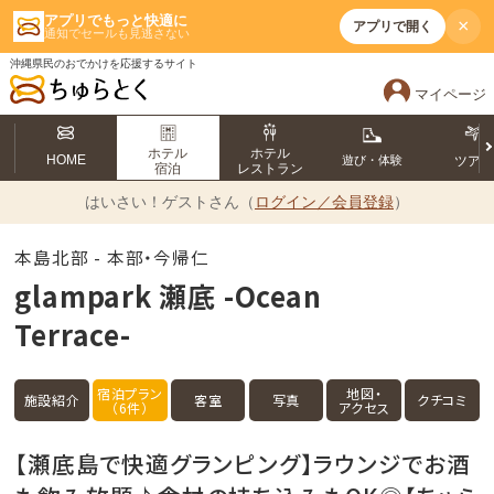
アプリでもっと快適に
×
アプリで開く
通知でセールも見逃さない
沖縄県民のおでかけを応援するサイト
マイページ
ホテル
ホテル
HOME
遊び・体験
ツア
宿泊
レストラン
はいさい！
ゲストさん（
ログイン／会員登録
）
本島北部 - 本部・今帰仁
glampark 瀬底 -Ocean
Terrace-
宿泊プラン
地図・
施設紹介
客室
写真
クチコミ
（6件）
アクセス
【瀬底島で快適グランピング】ラウンジでお酒