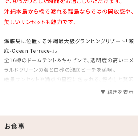
で、ゆったりとした時間をお過ごしいただけます。
※対象商品よりお選びいただけます。
沖縄本島から橋で渡れる離島ならではの開放感や、
※グラス交換制
※内容は日によって異なります。どんなドリン
美しいサンセットも魅力です。
クが楽しめるかは当日のお楽しみです♪
あらかじめご了承ください。
瀬底島に位置する沖縄最大級グランピングリゾート「瀬
底-Ocean Terrace-」。
全16棟のドームテント＆キャビンで、透明度の高いエメ
ラルドグリーンの海と白砂の瀬底ビーチを満喫。
絶景サンセットや満点の星空に包まれる、癒やしと贅沢
のアウトドア体験をお楽しみください。
▼ 続きを表示
◆おすすめポイント◆
①沖縄本島から橋で行ける手軽な離島リゾート
お食事
瀬底島は沖縄本土から車でアクセス可能なため、離島
でありながら手軽に訪れることができます。