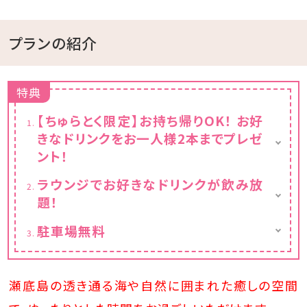
プランの紹介
特典
【ちゅらとく限定】お持ち帰りOK！ お好
きなドリンクをお一人様2本までプレゼ
ント！
★うれしいお持ち帰りサービス★
ラウンジでお好きなドリンクが飲み放
その場でお楽しみいただくのはもちろん、お土
題！
産としてお持ち帰りいただくことも可能です♪
小学生以上のお客様は、お一人様2本までお
★お好きなドリンクで乾杯★
駐車場無料
好きなドリンクをお選びいただけます。
アルコール
約20台分の駐車スペースをご用意しておりま
レモン・ピーチ・カシス・シークワーサー・パイ
対象商品例
す。
ン・梅・JJ・ハイボール
・オリオンビール
ご予約不要で、無料にてご利用いただけます。
瀬底島の透き通る海や自然に囲まれた癒しの空間
・バヤリース など
※1部屋につき3台以上でお越しの場合は、必
ソフトドリンク
ず事前にご相談ください。
さんぴん茶・パイン・シークワーサー・オレンジ