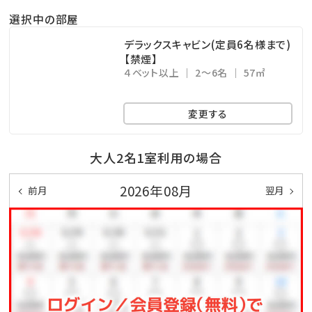
然が最大の魅力です。
選択中の部屋
デラックスキャビン(定員6名様まで)
④贅沢なアウトドア体験とプライベートテラス
【禁煙】
BBQ（食事付きプラン）をご利用のお客様には、新鮮な
４ベット以上
2～6名
57㎡
季節の野菜が取り放題の「県産島野菜」をご用意してお
変更する
ります。
各棟個別に設置されている、自然に囲まれたプライベ
大人2名1室利用の場合
ートテラスでのお食事をお楽しみください。
都会の喧騒を離れた場所で、心安らぐ時間をごゆっくり
2026年08月
前月
翌月
お過ごしいただけます。
（※持ち込みBBQのお客様も、別途オプションで「県産
島野菜取り放題」を利用できます。）