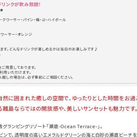
ドリンクが飲み放題！
杯★
ークワーサー・パイン・梅・JJ・ハイボール
クワーサー・オレンジ
ます。どんなドリンクが楽しめるかは当日のお楽しみです♪
。
をご用意しております。
利用いただけます。
お越しの場合は、必ず事前にご相談ください。
然に囲まれた癒しの空間で、ゆったりとした時間をお過
離島ならではの開放感や、美しいサンセットも魅力です
ンピングリゾート「瀬底-Ocean Terrace-」。
ャビンで、透明度の高いエメラルドグリーンの海と白砂の瀬底ビーチを