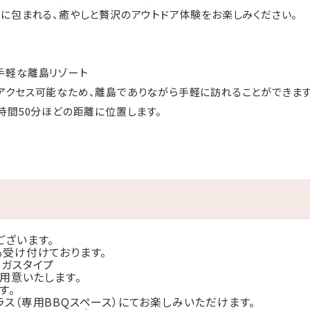
に包まれる、癒やしと贅沢のアウトドア体験をお楽しみください。
手軽な離島リゾート
クセス可能なため、離島でありながら手軽に訪れることができます
時間50分ほどの距離に位置します。
グ施設
キャビン8棟）を誇り、広々とした空間でプライベートな滞在を楽しめま
備しており、離島の中の大自然を感じながら、快適にお過ごしいただ
ございます。
ラルドグリーン色で、浅瀬なら肉眼でも底が透けて見えるほど。
も受け付けております。
はガスタイプ
に最適な美しい海中景観、水平線に沈むサンセット、満点の星空と
ご用意いたします。
す。
ス（専用BBQスペース）にてお楽しみいただけます。