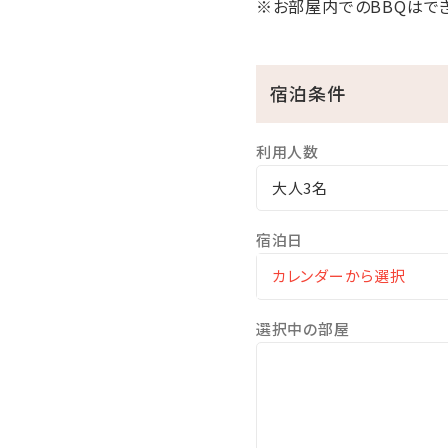
※お部屋内でのBBQはで
④贅沢なアウトドア体験とプ
BBQ（食事付きプラン）を
各棟個別に設置されている、
宿泊条件
都会の喧騒を離れた場所で、
（※持ち込みBBQのお客様
利用人数
大人3名
宿泊日
選択中の部屋