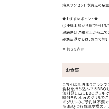
絶景サンセットや満点の星空
◆おすすめポイント◆
①沖縄本島から橋で行ける
瀬底島は沖縄本土から車でア
那覇空港からは、お車で約1
▼ 続きを表示
②沖縄最大級のグランピン
全16棟（ドームテント8棟、
各棟にシャワー・トイレを完
お食事
③絶景の自然環境
こちらは素泊まりプランで
周辺の海は透明度の高いエメ
食材を持ち込んでのBBQ
無料貸し出しBBQグリル
白い砂浜、シュノーケリング
網付きWeberのグリルで
力です。
※グリルのご予約は不要で
※BBQは各お部屋横のテラ