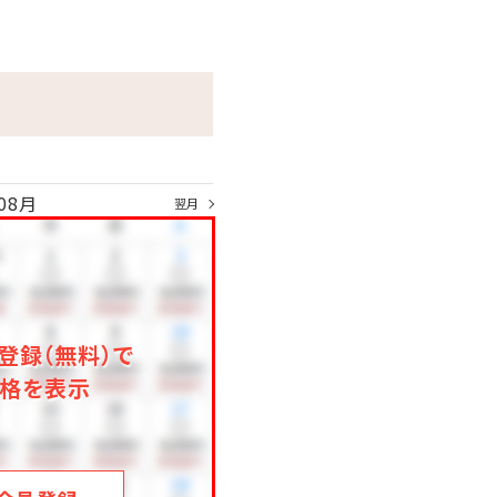
ご用意しております。
。
08月
翌月
登録（無料）で
格を表示