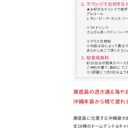
ラウンジでお好きな
★お好きなドリンクで乾
アルコール
レモン・ピーチ・カシス・シ
ソフトドリンク
さんぴん茶・パイン・シー
※グラス交換制
※内容は日によって異なり
あらかじめご了承ください
駐車場無料
約20台分の駐車スペース
ご予約不要で、無料にてご
※1部屋につき3台以上で
瀬底島の透き通る海や自
沖縄本島から橋で渡れる
瀬底島に位置する沖縄最大級グラ
全16棟のドームテント＆キ