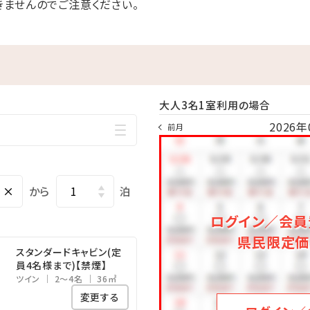
きませんのでご注意ください。
ライベートテラス
ご利用のお客様には、新鮮な季節の野菜が取り放題の「県産島野菜」を
自然に囲まれたプライベートテラスでのお食事をお楽しみください
心安らぐ時間をごゆっくりお過ごしいただけます。
も、別途オプションで「県産島野菜取り放題」を利用できます。）
大人3名1室利用の場合
2026年
前月
×
から
泊
ログイン／会員
県民限定価
スタンダードキャビン(定
員4名様まで)【禁煙】
ツイン
2～4名
36㎡
変更する