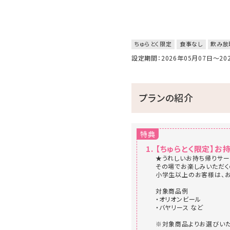
ちゅらとく限定
食事なし
飲み放
設定期間：2026年05月07日～2
プランの紹介
特典
【ちゅらとく限定】お
★うれしいお持ち帰りサー
その場でお楽しみいただく
小学生以上のお客様は、お
対象商品例
・オリオンビール
・バヤリース など
※対象商品よりお選びいた