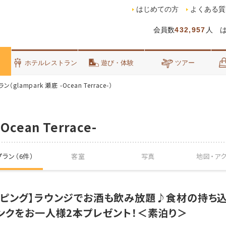
はじめての方
よくある質
会員数
432,957
人 
泊
ホテルレストラン
遊び・体験
ツアー
（glampark 瀬底 -Ocean Terrace-）
Ocean Terrace-
ラン（6件）
客室
写真
地図・
ア
ピング】ラウンジでお酒も飲み放題♪食材の持ち込
ンクをお一人様2本プレゼント！＜素泊り＞